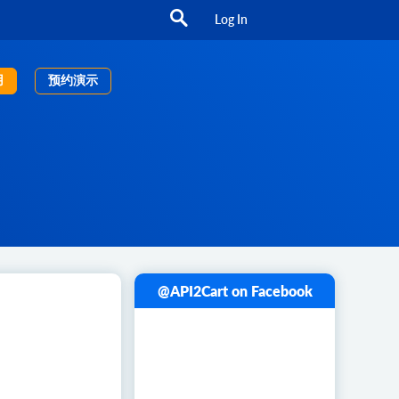
Log In
用
预约演示
@API2Cart on Facebook