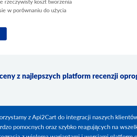
e rzeczywisty koszt tworzenia
sie w porównaniu do użycia
ceny z najlepszych platform recenzji op
orzystamy z Api2Cart do integracji naszych klientów
rdzo pomocnych oraz szybko reagujących na wszelk
tegracja z wieloma wariantami i wersjami platfor