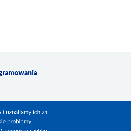
rogramowania
 i uznaliśmy ich za
ie problemy.
m eCommerce szybko