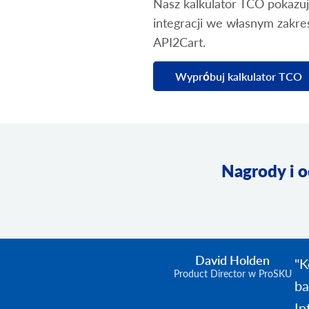
Nasz kalkulator TCO pokazuj
integracji we własnym zakre
API2Cart.
Wypróbuj kalkulator TCO
Nagrody i o
David Holden
"K
Product Director w ProSKU
ba
In