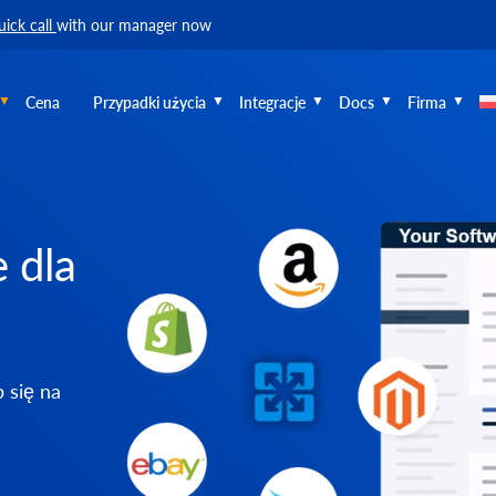
uick call
with our manager now
Cena
Przypadki użycia
Integracje
Docs
Firma
 dla
 się na