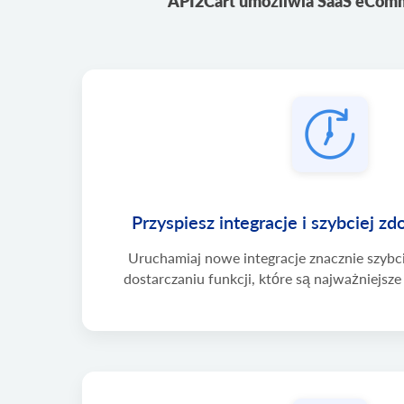
API2Cart umożliwia SaaS eComm
Przyspiesz integracje i szybciej z
Uruchamiaj nowe integracje znacznie szybcie
dostarczaniu funkcji, które są najważniejsze