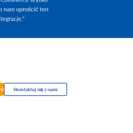
o nam uprościć ten
tegracje."
próbny
Skontaktuj się z nami