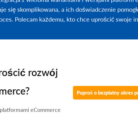
aje się skomplikowana, a ich doświadczenie pomogł
oces. Polecam każdemu, kto chce uprościć swoje in
rościć rozwój
mmerce?
Poproś o bezpłatny okres 
a platformami eCommerce