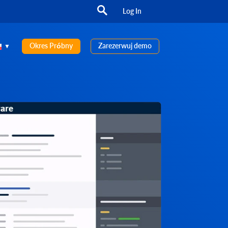
Log In
Okres Próbny
Zarezerwuj demo