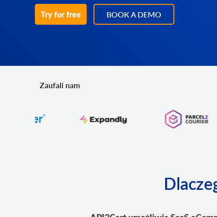
Try for free
BOOK A DEMO
Zaufali nam
Dlacze