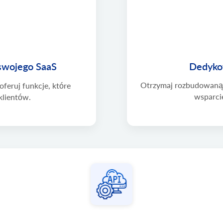
swojego SaaS
Dedyko
Otrzymaj rozbudowaną 
oferuj funkcje, które
wsparcie
klientów.