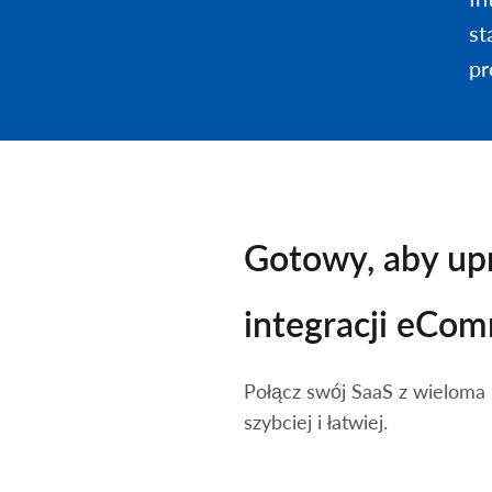
st
pr
Gotowy, aby up
integracji eCo
Połącz swój SaaS z wielom
szybciej i łatwiej.