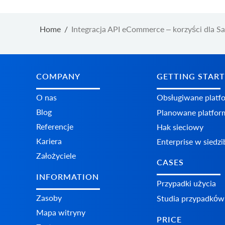
Home
/
Integracja API eCommerce – korzyści dla S
COMPANY
GETTING STAR
O nas
Obsługiwane platf
Blog
Planowane platfor
Referencje
Hak sieciowy
Kariera
Enterprise w siedzib
Założyciele
CASES
INFORMATION
Przypadki użycia
Zasoby
Studia przypadków
Mapa witryny
PRICE