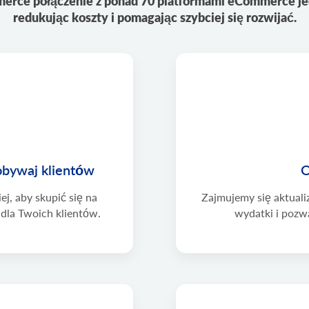
erce połączenie z ponad 70 platformami eCommerce jed
redukując koszty i pomagając szybciej się rozwijać.
dobywaj klientów
O
j, aby skupić się na
Zajmujemy się aktuali
 dla Twoich klientów.
wydatki i pozwa