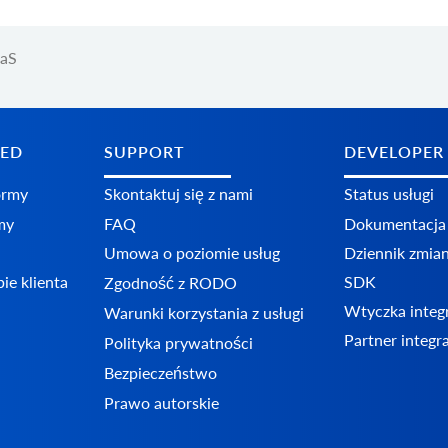
aaS
TED
SUPPORT
DEVELOPER
ormy
Skontaktuj się z nami
Status usługi
my
FAQ
Dokumentacja
Umowa o poziomie usług
Dziennik zmia
ie klienta
SDK
Zgodność z RODO
Wtyczka integ
Warunki korzystania z usługi
Partner integr
Polityka prywatności
Bezpieczeństwo
Prawo autorskie