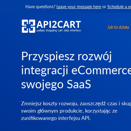
Have questions?
Leave your message here
or
Schedule a q
Jak to działa
Przyspiesz rozwój
integracji eCommerce
swojego SaaS
Zmniejsz koszty rozwoju, zaoszczędź czas i skup
swoim głównym produkcie, korzystając ze
zunifikowanego interfejsu API.