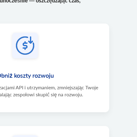
nocześnie — oszczędzając czas,
bniż koszty rozwoju
zacjami API i utrzymaniem, zmniejszając Twoje
lając zespołowi skupić się na rozwoju.