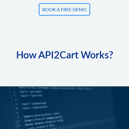
BOOK A FREE DEMO
How API2Cart Works?