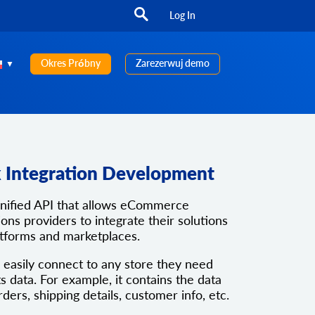
Log In
Okres Próbny
Zarezerwuj demo
 Integration Development
unified API that allows eCommerce
ons providers to integrate their solutions
atforms and marketplaces.
 easily connect to any store they need
ts data. For example, it contains the data
rders, shipping details, customer info, etc.