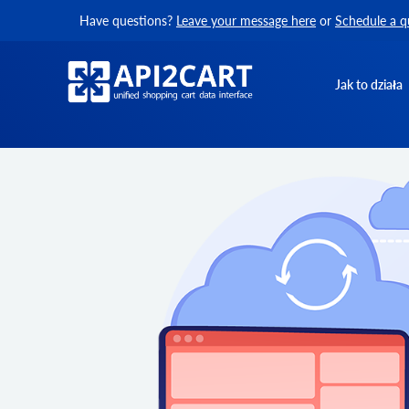
Have questions?
Leave your message here
or
Schedule a q
Jak to działa