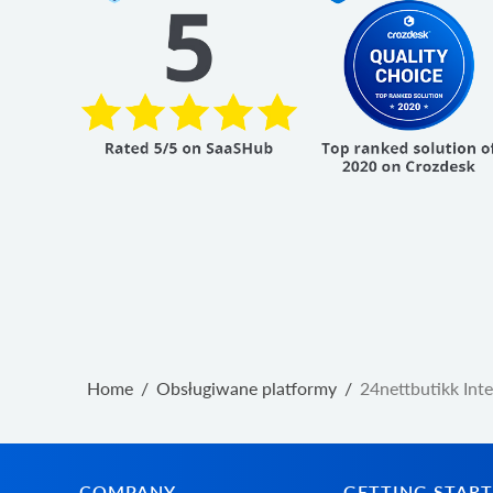
Home
/
Obsługiwane platformy
/
24nettbutikk Int
COMPANY
GETTING STAR