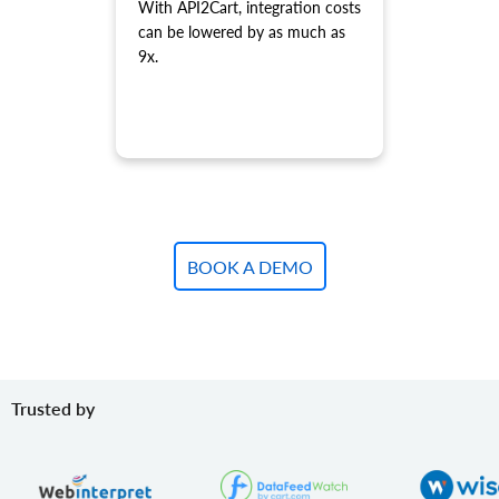
product.variant.add.batch
With API2Cart, integration costs
Tilføj nye produktvarianter til butikken.
can be lowered by as much as
9x.
product.variant.update
Opdater variant.
product.variant.update.batch
Opdater produktvarianter i butikken.
product.variant.delete
Slet variant.
product.variant.delete.batch
Fjern produktvarianter fra butikken.
BOOK A DEMO
product.variant.image.add
Tilføj billede til produktet
product.variant.image.delete
Slet billede til produkt
product.variant.price.add
Tilføj nogle priser til produktvarianten.
Trusted by
product.variant.price.update
Opdater nogle priser på produktvarianten.
product.variant.price.delete