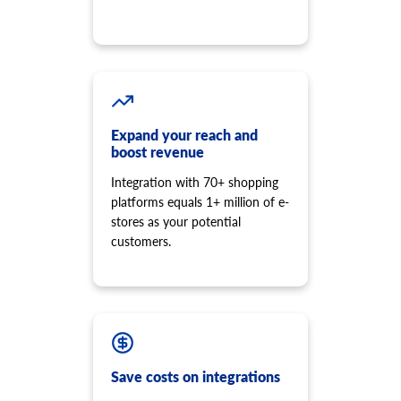
Slet nogle priser på produktet
product.review.list
Få anmeldelser af et specifikt produkt.
product.store.assign
Tildel produkt til butik.
product.tax.add
Expand your reach and
Tilføj afgiftsklasse og afgiftssats for at gemme og tildele
boost revenue
produktet.
Integration with 70+ shopping
product.variant.info
platforms equals 1+ million of e-
Få variant info. Denne metode er forældet, og dens udvikling
stoppes. Brug venligst 'product.child_item.info' i stedet.
stores as your potential
customers.
product.variant.count
Få tællevarianter.
product.variant.list
Få en liste over varianter. Denne metode er forældet, og
dens udvikling stoppes. Brug venligst 'product.child_item.list'
i stedet.
product.variant.add
Save costs on integrations
Tilføj variant til produktet.