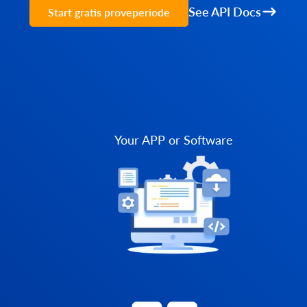
See API Docs
Start gratis proveperiode
Your APP or Software