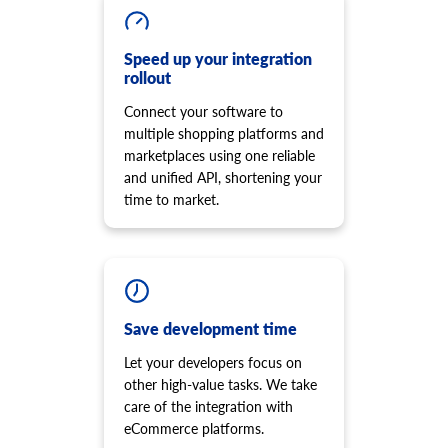
product.option.assign
cart.script.list
Tildel mulighed fra produkt.
Få scripts installeret på butiksfacaden.
product.option.add
Speed up your integration
cart.script.add
rollout
Tilføj produktmulighed fra butik.
Føj nyt script til butiksfacaden.
product.option.delete
cart.script.delete
Connect your software to
Produktmulighed slet.
Fjern scriptet fra butiksfacaden.
multiple shopping platforms and
product.option.value.assign
cart.shipping_zones.list
marketplaces using one reliable
Tildel produktindstillingselement fra produkt.
Få en liste over forsendelseszoner.
and unified API, shortening your
time to market.
product.option.value.add
Tilføj produktindstillingselement fra mulighed.
product.option.value.update
Opdater produktindstillingselement fra mulighed.
product.option.value.delete
Produktoption værdi sletning.
Save development time
product.price.add
Let your developers focus on
Tilføj nogle priser til produktet.
other high-value tasks. We take
product.price.update
care of the integration with
Opdater nogle priser på produktet.
eCommerce platforms.
product.price.delete