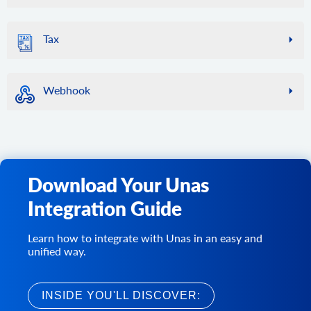
product.list
cart.disconnect
category.update
店内の返品を数える
order.calculate
subscriber.list
顧客の住所を追加します。
ストアから製品リストを取得します。デフォルトでは 10
ストアとの接続を解除し、ストアセッションデータをクリ
ストアのカテゴリーを更新
購読者リストを取得します。
return.list
customer.attribute.list
指定された顧客と一連の商品に対する注文の合計コスト、
Tax
個の製品を返します。
アします。
category.delete
ストアから返品リクエストのリストを取得します。
および指定された住所に基づいて利用可能な配送方法を計
特定の顧客の属性を取得します。
product.find
算します。計算では、ストアの商品価格、割引、税金、送
cart.methods
ストア内のカテゴリを削除する
tax.class.info
return.action.list
customer.group.list
料、その他のストア設定が考慮されます。結果には、最終
ストアカタログから商品を検索します。ここではデフォル
サポートされているAPIメソッドのリストを返します。
このメソッドを使用して、税クラスとその税率に関する情
category.delete.batch
リターンアクションのリストを取得する
顧客グループのリストを取得します。
的な注文コストの構成要素ごとの詳細な内訳が含まれま
トで「Apple」が指定されています。
Webhook
報を取得します。特定の顧客の住所に対する税率を計算で
cart.config
ストアからカテゴリを削除します。
す。
return.reason.list
customer.group.add
product.fields
きます。この情報には、めったに変更されない比較的静的
カート設定のリストを取得します。
category.image.add
返品理由のリストを取得する
webhook.count
顧客グループを作成します。
最終的な合計、税金、その他の金額には、選択した配送方
ストア内の製品アイテムの使用可能なフィールドをすべて
なデータが含まれるため、API2Cart はストアの負荷を軽減
cart.clear_cache
カテゴリに画像を追加
法に対応する値を含める必要があることにご注意くださ
ストアに登録されているWebhookを数えます。
return.status.list
取得します。
customer.wishlist.list
し、リクエストの実行を高速化するために特定のデータを
い。
ストアのキャッシュをクリアします。
category.image.delete
ステータスのリストを取得する
webhook.list
キャッシュすることがあります。また、このメソッドの応
ストアから顧客のウィッシュリストを取得します。
product.add
cart.create
このメソッドの結果は、
order.add
メソッドを使用して注文
画像の削除
ストアに登録されているWebhookを一覧表示します。
答を側でキャッシュしてリクエストを保存することをお勧
新しい商品をストアに追加します。
を作成する際に使用できます。
Download Your Unas
アカウントにストアを追加します。
めします。特定のストアのキャッシュをクリアする必要が
webhook.events
product.add.batch
ある場合は、cart.validate メソッドを使用します。
cart.delete
order.add
このストアで利用可能なすべてのWebhookを一覧表示しま
Integration Guide
新しい商品をストアに追加します。
API2Cart からストアを削除します。
新しい注文をカートに追加します。
す。
tax.class.list
product.update
ストアから税クラスのリストを取得します。
cart.catalog_price_rules.count
order.update
webhook.create
Learn how to integrate with Unas in an easy and
このメソッドは、特定の製品データを更新するために使用
カートカタログの価格ルール割引の数を取得します。
既存の注文を更新します。
ストアにWebhookを作成して購読します。
unified way.
できます。サポートされるパラメータのリストは、特定の
cart.catalog_price_rules.list
order.abandoned.list
webhook.update
プラットフォームによって異なります。特定のプラットフ
カートカタログの価格ルール割引を取得します。
注文を完了する前に顧客が残した注文のリストを取得しま
Webhooksパラメーターを更新します。
ォームでサポートされているパラメータのみを送信してく
INSIDE YOU'LL DISCOVER:
す。
ださい。製品数量を更新するには、負荷の高いストアでの
cart.config.update
webhook.delete