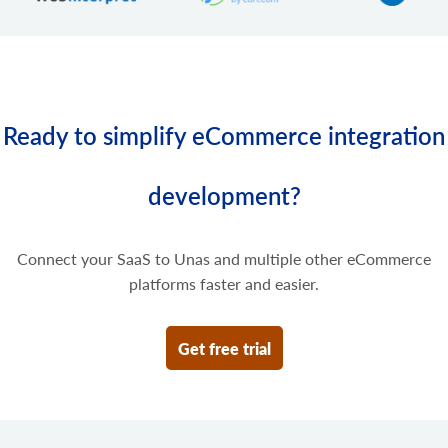
商品に画像を追加
product.variant.image.delete
商品から画像を削除
product.variant.price.add
製品バリエーションに価格を追加します。
Ready to simplify eCommerce integration
product.variant.price.update
製品バリエーションの一部の価格を更新します。
development?
product.variant.price.delete
製品バリエーションの一部の価格を削除します。
Connect your SaaS to Unas and multiple other eCommerce
platforms faster and easier.
Get free trial