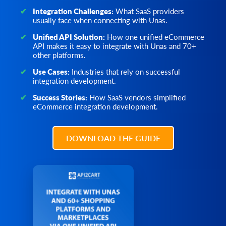
予期しない上書きを避けるために、相対パラメーター
order.financial_status.list
このAPIメソッドを使用して、クライアントデータベースの
ストアで登録されているWebhookを削除します。
Integration Challenges:
What SaaS providers
(increase_quantity または reduce_quantity) を使用すること
カスタムデータを更新します。
財務状況のリストを取得する
usually face when connecting with Unas.
をお勧めします。
cart.coupon.count
order.fulfillment_status.list
Unified API Solution:
How one unified eCommerce
product.update.batch
この方法では、クーポンの数を取得できます。一部のプラ
フルフィルメントステータスのリストを取得する
API makes it easy to integrate with Unas and 70+
ストアの商品を更新します。
ットフォームでは、有効な日付でクーポンを絞り込むこと
other platforms.
order.preestimate_shipping.list
ができます。
product.delete
注文の事前見積配送方法のリストを取得します。
Use Cases:
Industries that rely on successful
製品の削除
cart.coupon.list
integration development.
order.refund.add
カートのクーポン割引を取得します。
product.delete.batch
注文に返金を追加します。
Success Stories:
How SaaS vendors simplified
製品をストアから削除します。
cart.coupon.add
order.return.add
eCommerce integration development.
この方法を使用して、指定された条件でクーポンを作成し
product.attribute.list
新しい返品リクエストを作成します。
ます。
属性と値のリストを取得します。
order.return.update
cart.coupon.delete
DOWNLOAD THE GUIDE
product.attribute.value.set
注文の出荷情報を更新します。
クーポンを削除
属性値を製品に設定します。
order.return.delete
cart.coupon.condition.add
product.attribute.value.unset
リターンを削除します。
この方法を使用して、クーポン適用の追加条件を追加しま
製品の属性値を削除します。
order.shipment.info
す。
product.brand.list
入荷情報を取得します。
cart.giftcard.count
ストアからブランドのリストを取得します。
order.shipment.list
ギフトカード数を取得します。
product.child_item.info
注文ごとの出荷リストを取得します。
cart.giftcard.list
特定の製品の子を取得します。