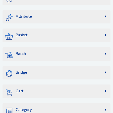
account.failed_webhooks
何らかの理由でサービスのコールバックが API2Cart からの
Attribute
Webhook を受け入れられなかった場合、このメソッドを利
用して、失敗した Webhook のリストを取得し、entity_id
attribute.info
を使用して同期を再度実行できます。当社ではそのような
特定のグローバル属性に関する情報を ID によって取得しま
記録を 24 時間保管しますのでご了承ください。
Basket
す。
account.supported_platforms
attribute.count
basket.info
このメソッドを使用して、サポートされているプラ​​ットフ
属性数を取得します。
バスケット情報を取得します。
ォームのリストと、各プラットフォームへの接続に必要な
Batch
attribute.list
パラメーターのセットを取得します。注: 一部のプラットフ
basket.item.add
グローバル属性のリストを取得します。
ォームでは複数の接続方法があり、応答に複数のパラメー
アイテムをバスケットに追加します。
batch.job.list
ターのセットが含まれる場合があります。
最近のジョブのリストを取得する
attribute.add
basket.live_shipping_service.list
Bridge
新しい属性を追加します。
account.cart.list
ライブ配送料サービスのリストを取得します。
batch.job.result
このメソッドを使用すると、API2Cart アカウントに接続さ
ジョブ結果データの取得
attribute.update
bridge.download
basket.live_shipping_service.create
れているオンライン ストアのリストを取得できます。
属性データを更新します。
ストア用のダウンロード ブリッジ。
ライブ配送料サービスを作成します。
Cart
account.cart.add
Swagger UI から呼び出した場合、このメソッドは機能しな
attribute.delete
basket.live_shipping_service.delete
いことに注意してください。
このメソッドを使用して、ストアを API2Cart に接続するプ
ストアから属性を削除します。
ライブ配送料サービスを削除します。
cart.info
ロセスを自動化します。
bridge.update
このメソッドを使用すると、ストアに関するさまざまな情
attribute.assign.group
Category
account.config.update
ストア内のブリッジを更新します。
報を取得できます。これには、ストアの一覧（マルチスト
グループに属性を割り当てる