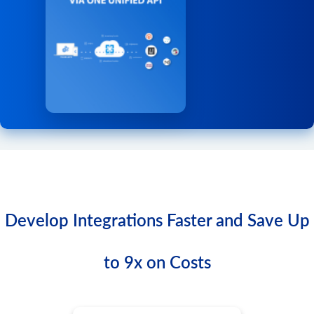
order.shipment.add
ギフトカードリストを取得します。
product.child_item.list
注文に出荷を追加します。
cart.giftcard.add
バリアントやバンドル コンポーネントなど、製品の子アイ
order.shipment.add.batch
この方法を使用して、指定された金額のギフトカードを作
テムのリストを取得します。応答の total_count フィールド
注文に出荷を追加します。
成します。
は、現在のフィルターのコンテキスト内の項目の合計数を
order.shipment.update
示します。
cart.giftcard.delete
注文の出荷情報を更新します。
ギフトカードを削除します。
product.child_item.find
order.shipment.delete
ストア カタログ内の製品の子アイテム (バンドルされたア
cart.meta_data.list
イテムまたは構成可能な製品バリエーション) を検索しま
注文の発送を削除します。
このメソッドを使用すると、さまざまなエンティティのメ
す。
タデータ一覧を取得できます。サポートされるエンティテ
order.shipment.event.list
ィはプラットフォームによって異なる場合があります。 サ
product.currency.list
出荷追跡イベントのリストを取得します。
ポートされているエンティティの一覧を取得するには、
通貨のリストを取得します。
order.shipment.event.add
パラメータに無効な値を指定してください。レス
entity
product.currency.add
出荷に追跡イベントを追加します。
ポンスには、特定のプラットフォームでサポートされてい
通貨を追加したり、ストアでデフォルトを設定したりでき
Develop Integrations Faster and Save Up
order.shipment.tracking.add
るエンティティ一覧が含まれます。 通常、これらはサード
ます。
注文発送の追跡情報を追加します。
パーティ製プラグインによって作成されたデータです。
product.image.add
order.status.list
cart.meta_data.set
to 9x on Costs
商品に画像を追加
ステータスのリストを取得する
このメソッドを使用して、特定のエンティティのメタデー
product.image.update
タを設定します。サポートされるエンティティはプラット
order.transaction.list
画像の詳細を更新
フォームによって異なる場合があります。 サポートされて
注文トランザクションのリストを取得します。
いるエンティティの一覧を取得するには、
パラメ