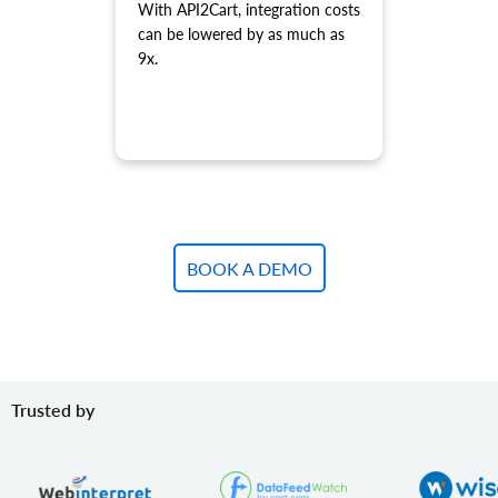
product.variant.count
With API2Cart, integration costs
count バリアントを取得します。
can be lowered by as much as
product.variant.list
9x.
バリアントのリストを取得します。このメソッドは非推奨
となり、開発は停止されました。代わりに
「product.child_item.list」を使用してください。
product.variant.add
製品にバリエーションを追加します。
product.variant.add.batch
新しい製品バリエーションをストアに追加します。
BOOK A DEMO
product.variant.update
バリアントを更新します。
product.variant.update.batch
ストア上の製品バリエーションを更新します。
product.variant.delete
バリアントを削除します。
Trusted by
product.variant.delete.batch
ストアから製品バリエーションを削除します。
product.variant.image.add