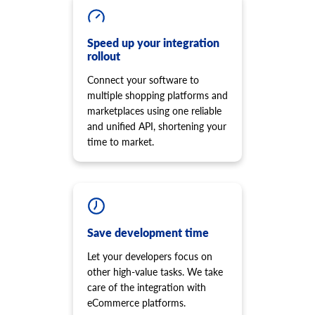
entity
product.image.delete
ータに無効な値を指定してください。レスポンスには、特
画像の削除
定のプラットフォームでサポートされているエンティティ
product.manufacturer.add
Speed up your integration
一覧が含まれます。 通常、これらはサードパーティ製プラ
メーカーをストアに追加し、製品に割り当てます。
rollout
グインによって作成されたデータです。
product.option.list
cart.meta_data.unset
Connect your software to
オプションのリストを取得します。
特定のエンティティのメタデータの設定を解除します。
multiple shopping platforms and
product.option.assign
marketplaces using one reliable
cart.plugin.list
製品からオプションを割り当てます。
and unified API, shortening your
ストアにインストールされているサードパーティのプラグ
time to market.
product.option.add
インのリストを取得します。
ストアから製品オプションを追加します。
cart.script.list
product.option.delete
ストアフロントにインストールされているスクリプトを取
得します。
製品オプション削除。
cart.script.add
product.option.value.assign
ストアフロントに新しいスクリプトを追加します。
製品オプション項目を製品から割り当てます。
Save development time
cart.script.delete
product.option.value.add
Let your developers focus on
店舗からスクリプトを削除します。
商品オプション項目は選択肢より追加してください。
other high-value tasks. We take
cart.shipping_zones.list
product.option.value.update
care of the integration with
配送ゾーンのリストを取得します。
オプションから製品オプション項目を更新します。
eCommerce platforms.