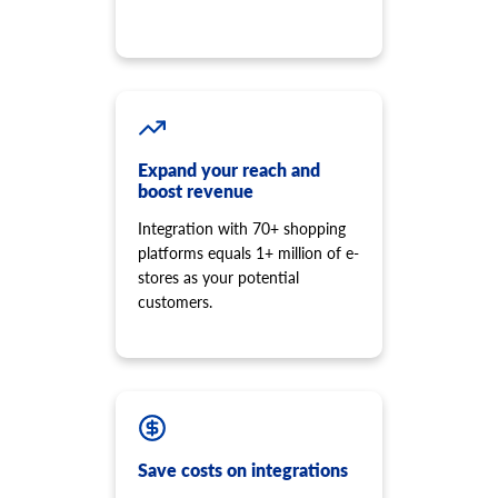
product.option.value.delete
製品オプションの値を削除します。
product.price.add
商品に価格を追加します。
product.price.update
製品の一部の価格を更新します。
Expand your reach and
product.price.delete
boost revenue
商品の一部の価格を削除
Integration with 70+ shopping
product.review.list
platforms equals 1+ million of e-
特定の製品のレビューを取得します。
stores as your potential
product.store.assign
customers.
製品をストアに割り当てます。
product.tax.add
税クラスと税率を追加して保存し、製品に割り当てます。
product.variant.info
バリアント情報を取得します。このメソッドは非推奨とな
り、開発は停止されました。代わりに
「product.child_item.info」を使用してください。
Save costs on integrations