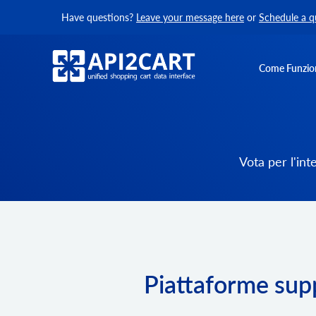
Have questions?
Leave your message here
or
Schedule a q
Come Funzio
Vota per l'in
Piattaforme supp