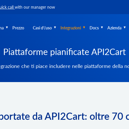
uick call
with our manager now
na
Prezzo
Casi d\'uso
Integrazioni
Docs
Azienda
Piattaforme pianificate API2Cart
tegrazione che ti piace includere nelle piattaforme della 
ortate da API2Cart: oltre 70 ca