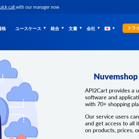
uick call
with our manager now
トラ
価格
ユースケース
統合
文書
会社
Nuvemshop 
API2Cart provides a 
software and applicati
with 70+ shopping pl
Our service users can
and get access to all i
on products, prices, o