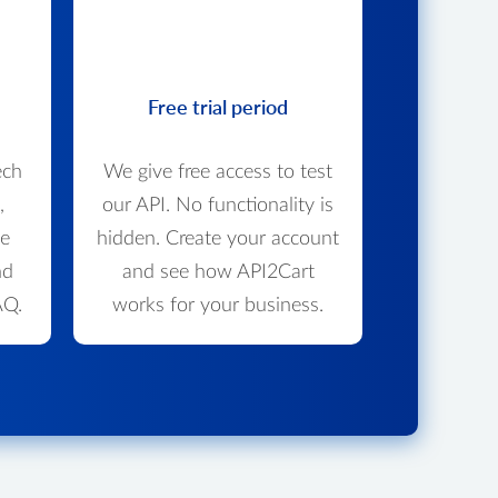
Free trial period
ech
We give free access to test
,
our API. No functionality is
we
hidden. Create your account
nd
and see how API2Cart
AQ.
works for your business.