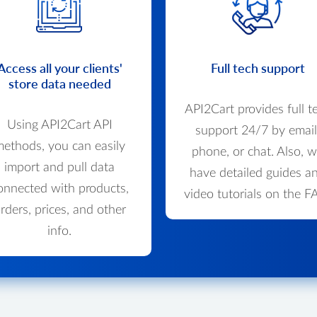
Access all your clients'
Full tech support
store data needed
API2Cart provides full t
Using API2Cart API
support 24/7 by email
ethods, you can easily
phone, or chat. Also, 
import and pull data
have detailed guides a
onnected with products,
video tutorials on the F
rders, prices, and other
info.