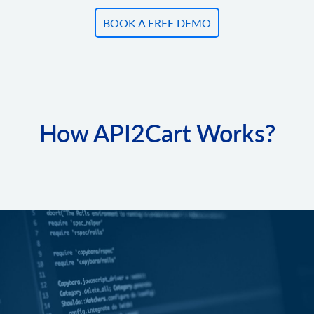
BOOK A FREE DEMO
How API2Cart Works?