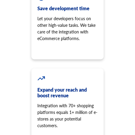
ストアフロントに新しいスクリプトを追加します。
製品オプション項目を製品から割り当てます。
Save development time
cart.script.delete
product.option.value.add
店舗からスクリプトを削除します。
商品オプション項目は選択肢より追加してください。
Let your developers focus on
cart.shipping_zones.list
product.option.value.update
other high-value tasks. We take
配送ゾーンのリストを取得します。
オプションから製品オプション項目を更新します。
care of the integration with
eCommerce platforms.
product.option.value.delete
製品オプションの値を削除します。
product.price.add
商品に価格を追加します。
product.price.update
製品の一部の価格を更新します。
product.price.delete
Expand your reach and
商品の一部の価格を削除
boost revenue
product.review.list
Integration with 70+ shopping
特定の製品のレビューを取得します。
platforms equals 1+ million of e-
product.store.assign
stores as your potential
製品をストアに割り当てます。
customers.
product.tax.add