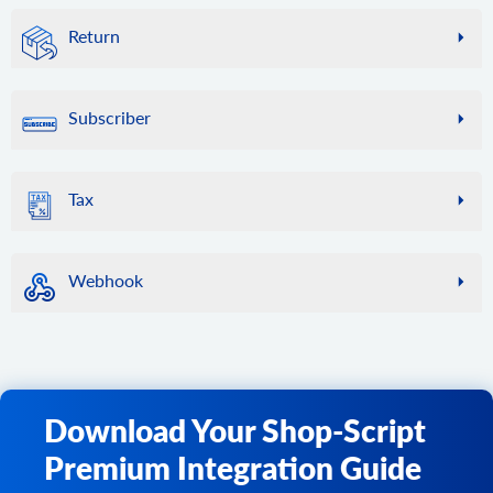
attribute.value.add
使用します。
製品へのカテゴリの割り当てを解除する
ID によって特定の製品に関する情報を取得します。マルチ
order.list
属性に新しい値を追加します。
customer.update
Return
ストア構成の場合、store_id フィルターを使用して、特定
cart.list
category.add
ストアから注文のリストを取得します。
店頭のお客様情報を更新します。
attribute.value.update
のストアのコンテキストで応答を取得します。
サポートされているカートのリストを取得します。
ストアに新しいカテゴリを追加
return.info
order.find
属性値を更新します。
customer.delete
product.count
cart.bridge
category.add.batch
返品情報を取得します。
このメソッドは非推奨であり、将来はサポートされませ
顧客をストアから削除します。
attribute.value.delete
Subscriber
店内の商品を数えます。
bridge key と store key を取得します。
ストアに新しいカテゴリを追加します。
ん。代わりに「order.list」を使用してください。
return.count
属性値を削除します。
customer.address.add
product.list
cart.disconnect
category.update
店内の返品を数える
order.calculate
subscriber.list
顧客の住所を追加します。
ストアから製品リストを取得します。デフォルトでは 10
ストアとの接続を解除し、ストアセッションデータをクリ
ストアのカテゴリーを更新
購読者リストを取得します。
return.list
customer.attribute.list
指定された顧客と一連の商品に対する注文の合計コスト、
Tax
個の製品を返します。
アします。
category.delete
ストアから返品リクエストのリストを取得します。
および指定された住所に基づいて利用可能な配送方法を計
特定の顧客の属性を取得します。
product.find
算します。計算では、ストアの商品価格、割引、税金、送
cart.methods
ストア内のカテゴリを削除する
tax.class.info
return.action.list
customer.group.list
料、その他のストア設定が考慮されます。結果には、最終
ストアカタログから商品を検索します。ここではデフォル
サポートされているAPIメソッドのリストを返します。
このメソッドを使用して、税クラスとその税率に関する情
category.delete.batch
リターンアクションのリストを取得する
顧客グループのリストを取得します。
的な注文コストの構成要素ごとの詳細な内訳が含まれま
トで「Apple」が指定されています。
Webhook
報を取得します。特定の顧客の住所に対する税率を計算で
cart.config
ストアからカテゴリを削除します。
す。
return.reason.list
customer.group.add
product.fields
きます。この情報には、めったに変更されない比較的静的
カート設定のリストを取得します。
category.image.add
返品理由のリストを取得する
webhook.count
顧客グループを作成します。
最終的な合計、税金、その他の金額には、選択した配送方
ストア内の製品アイテムの使用可能なフィールドをすべて
なデータが含まれるため、API2Cart はストアの負荷を軽減
cart.clear_cache
カテゴリに画像を追加
法に対応する値を含める必要があることにご注意くださ
ストアに登録されているWebhookを数えます。
return.status.list
取得します。
customer.wishlist.list
し、リクエストの実行を高速化するために特定のデータを
い。
ストアのキャッシュをクリアします。
category.image.delete
ステータスのリストを取得する
webhook.list
キャッシュすることがあります。また、このメソッドの応
ストアから顧客のウィッシュリストを取得します。
product.add
cart.create
このメソッドの結果は、
order.add
メソッドを使用して注文
画像の削除
ストアに登録されているWebhookを一覧表示します。
答を側でキャッシュしてリクエストを保存することをお勧
新しい商品をストアに追加します。
を作成する際に使用できます。
Download Your Shop-Script
アカウントにストアを追加します。
めします。特定のストアのキャッシュをクリアする必要が
webhook.events
product.add.batch
ある場合は、cart.validate メソッドを使用します。
cart.delete
order.add
このストアで利用可能なすべてのWebhookを一覧表示しま
Premium Integration Guide
新しい商品をストアに追加します。
API2Cart からストアを削除します。
新しい注文をカートに追加します。
す。
tax.class.list