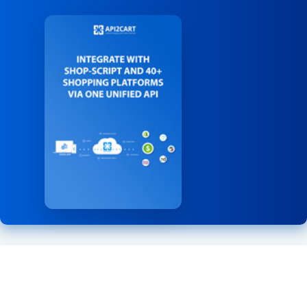
cart.coupon.condition.add
product.attribute.value.unset
リターンを削除します。
この方法を使用して、クーポン適用の追加条件を追加しま
製品の属性値を削除します。
order.shipment.info
す。
product.brand.list
入荷情報を取得します。
cart.giftcard.count
ストアからブランドのリストを取得します。
order.shipment.list
ギフトカード数を取得します。
product.child_item.info
注文ごとの出荷リストを取得します。
cart.giftcard.list
特定の製品の子を取得します。
order.shipment.add
ギフトカードリストを取得します。
product.child_item.list
注文に出荷を追加します。
cart.giftcard.add
バリアントやバンドル コンポーネントなど、製品の子アイ
order.shipment.add.batch
この方法を使用して、指定された金額のギフトカードを作
テムのリストを取得します。応答の total_count フィールド
注文に出荷を追加します。
成します。
は、現在のフィルターのコンテキスト内の項目の合計数を
order.shipment.update
示します。
cart.giftcard.delete
注文の出荷情報を更新します。
ギフトカードを削除します。
product.child_item.find
order.shipment.delete
ストア カタログ内の製品の子アイテム (バンドルされたア
cart.meta_data.list
イテムまたは構成可能な製品バリエーション) を検索しま
注文の発送を削除します。
このメソッドを使用すると、さまざまなエンティティのメ
す。
タデータ一覧を取得できます。サポートされるエンティテ
order.shipment.event.list
ィはプラットフォームによって異なる場合があります。 サ
product.currency.list
出荷追跡イベントのリストを取得します。
ポートされているエンティティの一覧を取得するには、
通貨のリストを取得します。
order.shipment.event.add
パラメータに無効な値を指定してください。レス
entity
product.currency.add
出荷に追跡イベントを追加します。
ポンスには、特定のプラットフォームでサポートされてい
通貨を追加したり、ストアでデフォルトを設定したりでき
order.shipment.tracking.add
るエンティティ一覧が含まれます。 通常、これらはサード