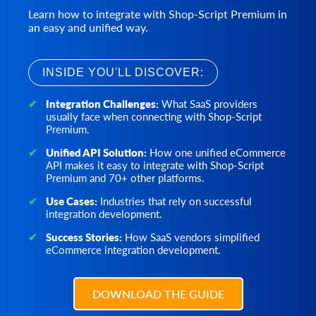
product.update
ストアから税クラスのリストを取得します。
cart.catalog_price_rules.count
order.update
webhook.create
Learn how to integrate with Shop-Script Premium in
このメソッドは、特定の製品データを更新するために使用
カートカタログの価格ルール割引の数を取得します。
既存の注文を更新します。
ストアにWebhookを作成して購読します。
an easy and unified way.
できます。サポートされるパラメータのリストは、特定の
cart.catalog_price_rules.list
order.abandoned.list
webhook.update
プラットフォームによって異なります。特定のプラットフ
カートカタログの価格ルール割引を取得します。
注文を完了する前に顧客が残した注文のリストを取得しま
Webhooksパラメーターを更新します。
ォームでサポートされているパラメータのみを送信してく
INSIDE YOU'LL DISCOVER:
す。
ださい。製品数量を更新するには、負荷の高いストアでの
cart.config.update
webhook.delete
予期しない上書きを避けるために、相対パラメーター
order.financial_status.list
このAPIメソッドを使用して、クライアントデータベースの
ストアで登録されているWebhookを削除します。
Integration Challenges:
What SaaS providers
(increase_quantity または reduce_quantity) を使用すること
カスタムデータを更新します。
財務状況のリストを取得する
usually face when connecting with Shop-Script
をお勧めします。
Premium.
cart.coupon.count
order.fulfillment_status.list
product.update.batch
この方法では、クーポンの数を取得できます。一部のプラ
フルフィルメントステータスのリストを取得する
Unified API Solution:
How one unified eCommerce
ストアの商品を更新します。
ットフォームでは、有効な日付でクーポンを絞り込むこと
API makes it easy to integrate with Shop-Script
order.preestimate_shipping.list
ができます。
product.delete
Premium and 70+ other platforms.
注文の事前見積配送方法のリストを取得します。
製品の削除
cart.coupon.list
Use Cases:
order.refund.add
Industries that rely on successful
カートのクーポン割引を取得します。
product.delete.batch
integration development.
注文に返金を追加します。
製品をストアから削除します。
cart.coupon.add
order.return.add
Success Stories:
How SaaS vendors simplified
この方法を使用して、指定された条件でクーポンを作成し
product.attribute.list
eCommerce integration development.
新しい返品リクエストを作成します。
ます。
属性と値のリストを取得します。
order.return.update
cart.coupon.delete
product.attribute.value.set
注文の出荷情報を更新します。
DOWNLOAD THE GUIDE
クーポンを削除
属性値を製品に設定します。
order.return.delete