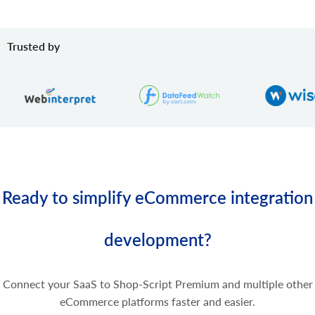
product.variant.delete
バリアントを削除します。
Trusted by
product.variant.delete.batch
ストアから製品バリエーションを削除します。
product.variant.image.add
商品に画像を追加
product.variant.image.delete
商品から画像を削除
product.variant.price.add
製品バリエーションに価格を追加します。
product.variant.price.update
Ready to simplify eCommerce integration
製品バリエーションの一部の価格を更新します。
product.variant.price.delete
development?
製品バリエーションの一部の価格を削除します。
Connect your SaaS to Shop-Script Premium and multiple other
eCommerce platforms faster and easier.