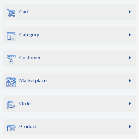
bridge.download
basket.live_shipping_service.create
れているオンライン ストアのリストを取得できます。
属性データを更新します。
ストア用のダウンロード ブリッジ。
ライブ配送料サービスを作成します。
Cart
account.cart.add
Swagger UI から呼び出した場合、このメソッドは機能しな
attribute.delete
basket.live_shipping_service.delete
いことに注意してください。
このメソッドを使用して、ストアを API2Cart に接続するプ
ストアから属性を削除します。
ライブ配送料サービスを削除します。
cart.info
ロセスを自動化します。
bridge.update
このメソッドを使用すると、ストアに関するさまざまな情
attribute.assign.group
Category
account.config.update
ストア内のブリッジを更新します。
報を取得できます。これには、ストアの一覧（マルチスト
グループに属性を割り当てる
この方法を使用して、オンライン ストアへの接続に使用さ
ア構成の場合）、サポートされている言語の一覧、通貨、
bridge.delete
category.info
attribute.assign.set
れる資格情報の変更を自動化します。
配送業者、倉庫、その他多くの情報が含まれます。これら
ストアからブリッジを削除します。
カテゴリ ID*** に関するカテゴリ情報を取得するか、他の
属性セットに属性を割り当てる
の情報に含まれるデータは比較的安定しており、頻繁には
Customer
カテゴリ ID を指定します。
attribute.attributeset.list
変更されないため、API2Cart はストアへの負荷を軽減し、
category.count
attribute_set リストを取得する
リクエストの実行を高速化するために一部のデータをキャ
customer.info
ストア内のカテゴリを数える。
ッシュできます。また、リクエスト数を節約するために、
ストアから顧客の詳細を取得します。
attribute.group.list
Marketplace
このメソッドのレスポンスをお客様側でもキャッシュする
category.list
属性グループリストの取得
customer.count
ことをお勧めします。特定のストアのキャッシュをクリア
ストアからカテゴリのリストを取得します。
店舗から顧客数を取得します。
marketplace.product.find
attribute.type.list
する必要がある場合は、cart.validate メソッドを使用してく
グローバルカタログから製品を検索します。
category.find
サポートされている属性タイプのリストを取得します。
customer.list
ださい。
Order
ストア内のカテゴリを検索します。ここではデフォルトで
ストアから顧客リストを取得します。
attribute.unassign.group
cart.validate
「ラップトップ」が指定されています。
order.info
グループから属性の割り当てを解除する
customer.find
このメソッドは、API2Cart 内の特定ストアのキャッシュを
category.assign
ID による特定の注文に関する情報
店内で顧客を見つけます。
クリアし、ストアへの接続が利用可能かどうかを確認しま
attribute.unassign.set
Product
製品にカテゴリを割り当てる
す。新しいプラグインがインストールまたは削除された場
order.count
属性セットから属性の割り当てを解除する
customer.add
合など、ストアの設定に変更があった場合は、この方法を
category.unassign
店内での注文を数える
顧客をストアに追加します。
product.info