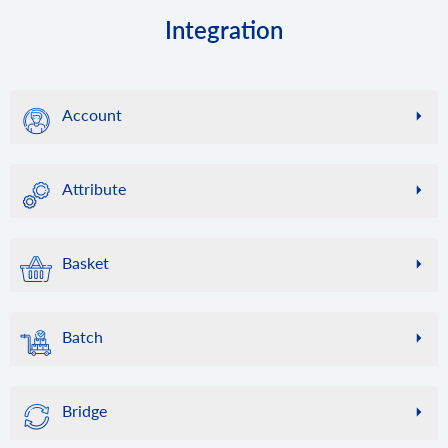
Integration
Account
account.failed_webhooks
何らかの理由でサービスのコールバックが API2Cart からの
Attribute
Webhook を受け入れられなかった場合、このメソッドを利
用して、失敗した Webhook のリストを取得し、entity_id
attribute.info
を使用して同期を再度実行できます。当社ではそのような
特定のグローバル属性に関する情報を ID によって取得しま
記録を 24 時間保管しますのでご了承ください。
Basket
す。
account.supported_platforms
attribute.count
basket.info
このメソッドを使用して、サポートされているプラ​​ットフ
属性数を取得します。
バスケット情報を取得します。
ォームのリストと、各プラットフォームへの接続に必要な
Batch
attribute.list
パラメーターのセットを取得します。注: 一部のプラットフ
basket.item.add
グローバル属性のリストを取得します。
ォームでは複数の接続方法があり、応答に複数のパラメー
アイテムをバスケットに追加します。
batch.job.list
ターのセットが含まれる場合があります。
最近のジョブのリストを取得する
attribute.add
basket.live_shipping_service.list
Bridge
新しい属性を追加します。
account.cart.list
ライブ配送料サービスのリストを取得します。
batch.job.result
このメソッドを使用すると、API2Cart アカウントに接続さ
ジョブ結果データの取得
attribute.update