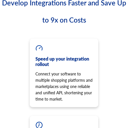
ます。
Develop Integrations Faster and Save Up
注文発送の追跡情報を追加します。
パーティ製プラグインによって作成されたデータです。
product.image.add
order.status.list
cart.meta_data.set
商品に画像を追加
ステータスのリストを取得する
このメソッドを使用して、特定のエンティティのメタデー
to 9x on Costs
product.image.update
タを設定します。サポートされるエンティティはプラット
order.transaction.list
画像の詳細を更新
フォームによって異なる場合があります。 サポートされて
注文トランザクションのリストを取得します。
いるエンティティの一覧を取得するには、
パラメ
entity
product.image.delete
ータに無効な値を指定してください。レスポンスには、特
画像の削除
定のプラットフォームでサポートされているエンティティ
product.manufacturer.add
一覧が含まれます。 通常、これらはサードパーティ製プラ
メーカーをストアに追加し、製品に割り当てます。
Speed up your integration
グインによって作成されたデータです。
rollout
product.option.list
cart.meta_data.unset
オプションのリストを取得します。
Connect your software to
特定のエンティティのメタデータの設定を解除します。
product.option.assign
multiple shopping platforms and
cart.plugin.list
製品からオプションを割り当てます。
marketplaces using one reliable
ストアにインストールされているサードパーティのプラグ
and unified API, shortening your
product.option.add
インのリストを取得します。
time to market.
ストアから製品オプションを追加します。
cart.script.list
product.option.delete
ストアフロントにインストールされているスクリプトを取
得します。
製品オプション削除。
cart.script.add
product.option.value.assign