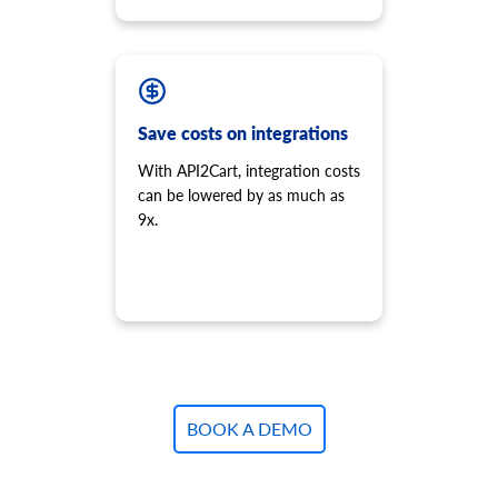
税クラスと税率を追加して保存し、製品に割り当てます。
product.variant.info
バリアント情報を取得します。このメソッドは非推奨とな
り、開発は停止されました。代わりに
「product.child_item.info」を使用してください。
Save costs on integrations
product.variant.count
count バリアントを取得します。
With API2Cart, integration costs
product.variant.list
can be lowered by as much as
バリアントのリストを取得します。このメソッドは非推奨
9x.
となり、開発は停止されました。代わりに
「product.child_item.list」を使用してください。
product.variant.add
製品にバリエーションを追加します。
product.variant.add.batch
新しい製品バリエーションをストアに追加します。
product.variant.update
BOOK A DEMO
バリアントを更新します。
product.variant.update.batch
ストア上の製品バリエーションを更新します。