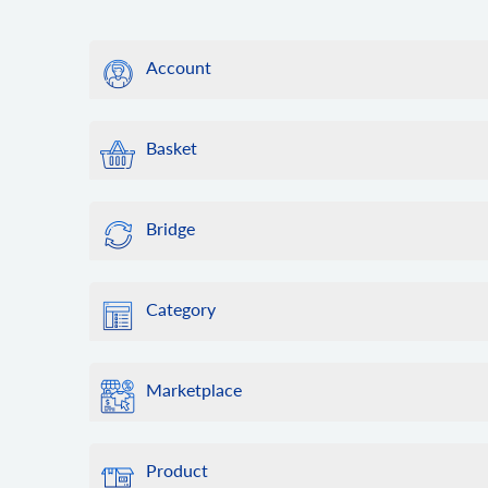
Account
account.failed_webhooks
何らかの理由でサービスのコールバックが API2Cart 
Basket
なかった場合、このメソッドを利用して、失敗した We
entity_id を使用して同期を再度実行できます。当社
basket.info
管しますのでご了承ください。
バスケット情報を取得します。
Bridge
account.supported_platforms
basket.item.add
このメソッドを使用して、サポートされているプラ​​
アイテムをバスケットに追加します。
bridge.download
ットフォームへの接続に必要なパラメーターのセット
ストア用のダウンロード ブリッジ。
basket.live_shipping_service.list
ットフォームでは複数の接続方法があり、応答に複
Category
Swagger UI から呼び出した場合、このメソッド
ライブ配送料サービスのリストを取得します。
れる場合があります。
い。
category.info
basket.live_shipping_service.create
account.cart.list
bridge.update
カテゴリ ID*** に関するカテゴリ情報を取得するか、
ライブ配送料サービスを作成します。
このメソッドを使用すると、API2Cart アカウント
Marketplace
ストア内のブリッジを更新します。
す。
アのリストを取得できます。
basket.live_shipping_service.delete
bridge.delete
category.count
ライブ配送料サービスを削除します。
marketplace.product.find
account.cart.add
ストアからブリッジを削除します。
ストア内のカテゴリを数える。
グローバルカタログから製品を検索します。
このメソッドを使用して、ストアを API2Cart に
Product
category.list
account.config.update