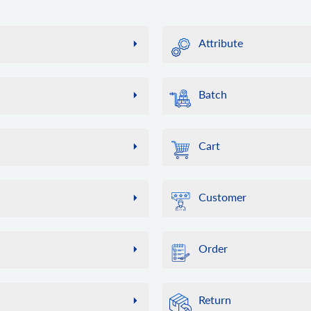
Attribute
attribute.info
からの Webhook を受け入れられ
特定のグローバル属性に関す
Batch
bhook のリストを取得し、
attribute.count
ではそのような記録を 24 時間保
属性数を取得します。
batch.job.list
最近のジョブのリストを取
attribute.list
Cart
グローバル属性のリストを
batch.job.result
ットフォームのリストと、各プラ
ジョブ結果データの取得
cart.info
attribute.add
を取得します。注: 一部のプラ
このメソッドを使用すると
新しい属性を追加します。
数のパラメーターのセットが含ま
Customer
は機能しないことに注意してくださ
は、ストアの一覧（マルチ
attribute.update
貨、配送業者、倉庫、その
属性データを更新します。
customer.info
タは比較的安定しており、頻
他のカテゴリ ID を指定しま
ストアから顧客の詳細を取
に接続されているオンライン スト
attribute.delete
を軽減し、リクエストの実
Order
ストアから属性を削除しま
customer.count
す。また、リクエスト数を
店舗から顧客数を取得しま
もキャッシュすることをお
order.info
attribute.assign.group
がある場合は、cart.vali
ID による特定の注文に関
接続するプロセスを自動化します。
グループに属性を割り当て
customer.list
Return
ストアから顧客リストを取
cart.validate
order.count