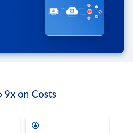
削除します。
es.count
残した注文のリストを取得します。
ル割引の数を取得します。
ist
s.list
る
ル割引を取得します。
.list
スのリストを取得する
して、クライアントデータベースのカスタムデータを更新し
ping.list
リストを取得します。
数を取得できます。一部のプラットフォームでは、有効な
ことができます。
得します。
o 9x on Costs
成します。
された条件でクーポンを作成します。
す。
.add