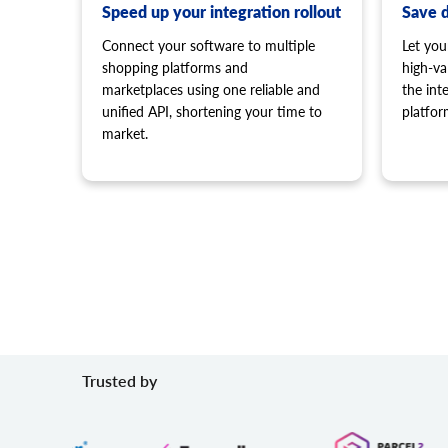
product.child_item.info
Speed up your integration rollout
Save 
特定の製品の子を取得します。
Connect your software to multiple
Let you
product.child_item.list
shopping platforms and
high-va
バリアントやバンドル コンポーネントなど、製品の
marketplaces using one reliable and
the in
す。応答の total_count フィールドは、現在の
unified API, shortening your time to
platfor
合計数を示します。
market.
product.child_item.find
ストア カタログ内の製品の子アイテム (バンドルさ
品バリエーション) を検索します。
product.currency.list
通貨のリストを取得します。
product.currency.add
通貨を追加したり、ストアでデフォルトを設定した
product.image.add
商品に画像を追加
product.image.update
Trusted by
画像の詳細を更新
product.image.delete
画像の削除