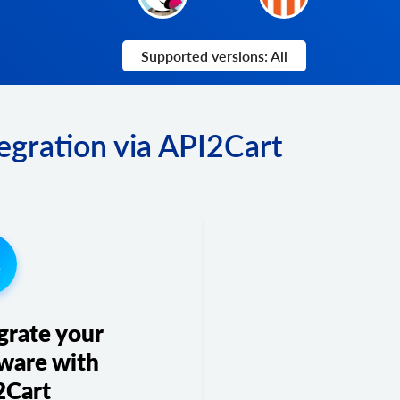
Supported versions: All
gration via API2Cart
3
grate your
ware with
2Cart