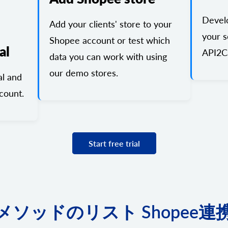
Devel
Add your clients' store to your
your s
Shopee account or test which
al
API2Ca
data you can work with using
our demo stores.
al and
count.
Start free trial
メソッドのリスト Shopee連