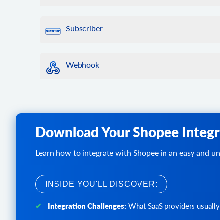
ストアからカテゴリのリストを取得します。
この方法を使用して、オンライン ストアへの接続に
product.info
化します。
ID によって特定の製品に関する情報を取得します
category.find
Subscriber
store_id フィルターを使用して、特定のストアの
ストア内のカテゴリを検索します。ここではデフォ
れています。
product.count
subscriber.list
店内の商品を数えます。
category.assign
購読者リストを取得します。
Webhook
製品にカテゴリを割り当てる
product.list
ストアから製品リストを取得します。デフォルトでは 
category.unassign
webhook.count
製品へのカテゴリの割り当てを解除する
ストアに登録されているWebhookを数えます。
product.find
ストアカタログから商品を検索します。ここではデフォ
category.add
webhook.list
ています。
ストアに新しいカテゴリを追加
ストアに登録されているWebhookを一覧表示します
Download Your Shopee Integr
product.fields
category.add.batch
webhook.events
ストア内の製品アイテムの使用可能なフィールドを
ストアに新しいカテゴリを追加します。
このストアで利用可能なすべてのWebhookを一覧表
Learn how to integrate with Shopee in an easy and un
product.add
category.update
webhook.create
新しい商品をストアに追加します。
ストアのカテゴリーを更新
ストアにWebhookを作成して購読します。
product.add.batch
category.delete
webhook.update
INSIDE YOU'LL DISCOVER:
新しい商品をストアに追加します。
ストア内のカテゴリを削除する
Webhooksパラメーターを更新します。
product.update
category.delete.batch
Integration Challenges:
webhook.delete
What SaaS providers usually
このメソッドは、特定の製品データを更新するため
ストアからカテゴリを削除します。
ストアで登録されているWebhookを削除します。