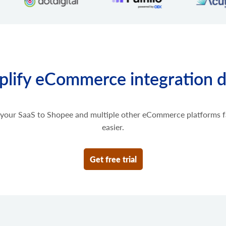
れているエンティティの一
ステータスのリストを取得
してください。レスポンス
order.transaction.list
ティティ一覧が含まれます
注文トランザクションのリ
成されたデータです。
cart.meta_data.unset
特定のエンティティのメタ
plify eCommerce integration 
cart.plugin.list
ストアにインストールされ
す。
cart.script.list
your SaaS to Shopee and multiple other eCommerce platforms f
ストアフロントにインスト
easier.
cart.script.add
ストアフロントに新しいス
Get free trial
cart.script.delete
。
店舗からスクリプトを削除
cart.shipping_zones.lis
配送ゾーンのリストを取得