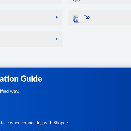
attribute.assign.set
このメソッドは、API2C
店内での注文を数える
使用される資格情報の変更を自動
return.info
属性セットに属性を割り当
customer.find
続が利用可能かどうかを確
。マルチストア構成の場合、
返品情報を取得します。
店内で顧客を見つけます。
order.list
attribute.attributeset.l
Tax
れた場合など、ストアの設
コンテキストで応答を取得します。
ルトで「ラップトップ」が指定さ
ストアから注文のリストを
return.count
attribute_set リストを取
customer.add
cart.list
店内の返品を数える
顧客をストアに追加します
tax.class.info
order.find
attribute.group.list
サポートされているカート
このメソッドを使用して、
このメソッドは非推奨であり、
return.list
属性グループリストの取得
customer.update
cart.bridge
客の住所に対する税率を計
使用してください。
ストアから返品リクエスト
店頭のお客様情報を更新し
attribute.type.list
静的なデータが含まれるため
bridge key と store k
10 個の製品を返します。
order.calculate
return.action.list
サポートされている属性タ
customer.delete
行を高速化するために特定
cart.disconnect
リターンアクションのリス
顧客をストアから削除しま
指定された顧客と一連の商
attribute.unassign.gro
ソッドの応答を側でキャッ
ストアとの接続を解除し、
ルトで「Apple」が指定され
づいて利用可能な配送方法
return.reason.list
のストアのキャッシュをクリア
グループから属性の割り当
customer.address.add
金、送料、その他のストア
cart.methods
。
返品理由のリストを取得す
します。
顧客の住所を追加します。
attribute.unassign.set
成要素ごとの詳細な内訳が
ation Guide
サポートされているAPI
return.status.list
tax.class.list
属性セットから属性の割り
customer.attribute.list
すべて取得します。
最終的な合計、税金、その
cart.config
示します。
ステータスのリストを取得
ストアから税クラスのリス
特定の顧客の属性を取得し
attribute.value.add
要があることにご注意くだ
ified way.
カート設定のリストを取得
属性に新しい値を追加しま
customer.group.list
このメソッドの結果は、
or
cart.clear_cache
顧客グループのリストを取
attribute.value.update
ます。
ストアのキャッシュをクリ
属性値を更新します。
customer.group.add
order.add
cart.create
顧客グループを作成します
attribute.value.delete
新しい注文をカートに追加
アカウントにストアを追加
 face when connecting with Shopee.
属性値を削除します。
customer.wishlist.list
order.update
に使用できます。サポートされる
cart.delete
ストアから顧客のウィッシ