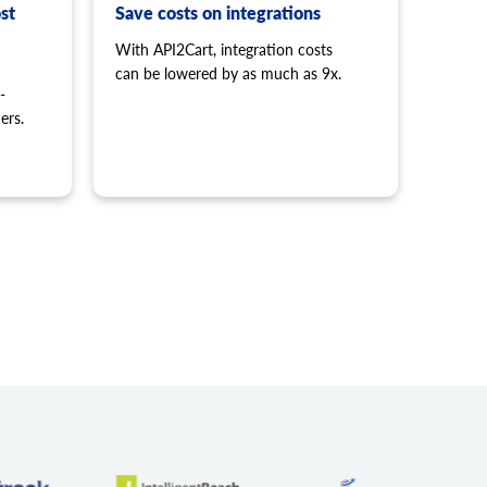
ポン適用の追加条件を追加します。
st
Save costs on integrations
With API2Cart, integration costs
す。
得します。
can be lowered by as much as 9x.
-
します。
ers.
tch
された金額のギフトカードを作成します。
e
。
す。
、さまざまなエンティティのメタデータ一覧を取得できま
ィティはプラットフォームによって異なる場合がありま
ist
エンティティの一覧を取得するには、
パラメータに
entity
を取得します。
い。レスポンスには、特定のプラットフォームでサポート
add
覧が含まれます。 通常、これらはサードパーティ製プラグ
します。
ータです。
ng.add
します。
特定のエンティティのメタデータを設定します。サポート
ットフォームによって異なる場合があります。 サポートさ