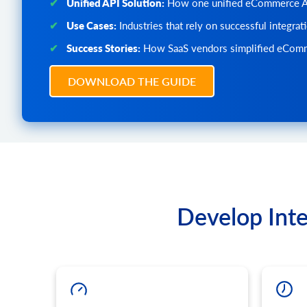
Unified API Solution:
How one unified eCommerce API
パラメータのリストは、特定のプラットフォームに
category.image.add
トフォームでサポートされているパラメータのみを
Use Cases:
Industries that rely on successful integra
カテゴリに画像を追加
新するには、負荷の高いストアでの予期しない上書
category.image.delete
Success Stories:
How SaaS vendors simplified eComm
ター (increase_quantity または reduce_quant
画像の削除
product.update.batch
DOWNLOAD THE GUIDE
ストアの商品を更新します。
product.delete
製品の削除
product.delete.batch
製品をストアから削除します。
product.attribute.list
属性と値のリストを取得します。
product.attribute.value.set
Develop Inte
属性値を製品に設定します。
product.attribute.value.unset
製品の属性値を削除します。
product.brand.list
ストアからブランドのリストを取得します。