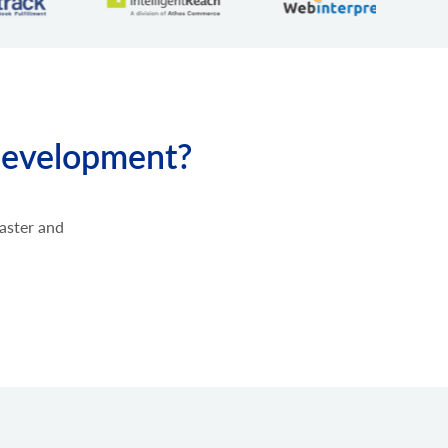
覧を取得するには、
パラメータに無効な値を指定
entity
する
には、特定のプラットフォームでサポートされているエン
。 通常、これらはサードパーティ製プラグインによって作
ストを取得します。
データの設定を解除します。
development?
ているサードパーティのプラグインのリストを取得しま
aster and
ールされているスクリプトを取得します。
クリプトを追加します。
します。
t
します。