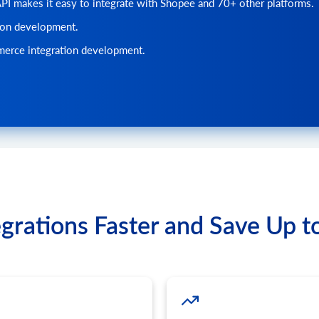
 makes it easy to integrate with Shopee and 70+ other platforms.
既存の注文を更新します。
よって異なります。特定のプラッ
API2Cart からストアを
送信してください。製品数量を更
order.abandoned.list
tion development.
cart.catalog_price_rul
きを避けるために、相対パラメー
注文を完了する前に顧客が
カートカタログの価格ルー
erce integration development.
ity) を使用することをお勧めします。
order.financial_status.l
cart.catalog_price_rule
財務状況のリストを取得す
カートカタログの価格ルー
order.fulfillment_status
cart.config.update
フルフィルメントステータ
このAPIメソッドを使用
ます。
order.preestimate_ship
注文の事前見積配送方法の
cart.coupon.count
この方法では、クーポンの
order.refund.add
日付でクーポンを絞り込む
注文に返金を追加します。
cart.coupon.list
order.return.add
カートのクーポン割引を取
grations Faster and Save Up t
新しい返品リクエストを作
cart.coupon.add
order.return.update
この方法を使用して、指定
注文の出荷情報を更新しま
cart.coupon.delete
order.return.delete
クーポンを削除
リターンを削除します。
cart.coupon.condition
order.shipment.info