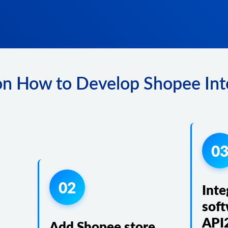
on How to Develop Shopee Inte
0
02
Inte
soft
API
Add Shopee store