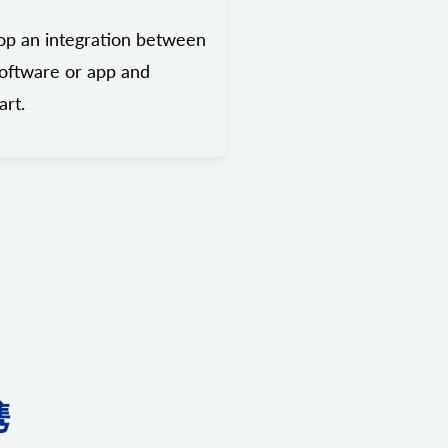
op an integration between
oftware or app and
rt.
携