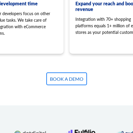
この方法を使用して、クー
入荷情報を取得します。
development time
Expand your reach and boo
revenue
cart.giftcard.count
order.shipment.list
r developers focus on other
ギフトカード数を取得しま
注文ごとの出荷リストを取
Integration with 70+ shopping
lue tasks. We take care of
子アイテムのリストを取得しま
cart.giftcard.list
order.shipment.add
platforms equals 1+ million of e
tegration with eCommerce
フィルターのコンテキスト内の項目の
ギフトカードリストを取得
注文に出荷を追加します。
stores as your potential custom
ms.
cart.giftcard.add
order.shipment.add.ba
この方法を使用して、指定
注文に出荷を追加します。
れたアイテムまたは構成可能な製
cart.giftcard.delete
order.shipment.updat
ギフトカードを削除します
注文の出荷情報を更新しま
cart.meta_data.list
order.shipment.delete
このメソッドを使用すると
注文の発送を削除します。
BOOK A DEMO
す。サポートされるエンテ
りできます。
order.shipment.event.l
す。 サポートされている
出荷追跡イベントのリスト
無効な値を指定してくださ
order.shipment.event.
されているエンティティ一
出荷に追跡イベントを追加
インによって作成されたデ
order.shipment.tracki
cart.meta_data.set
注文発送の追跡情報を追加
このメソッドを使用して、
されるエンティティはプラ
order.status.list