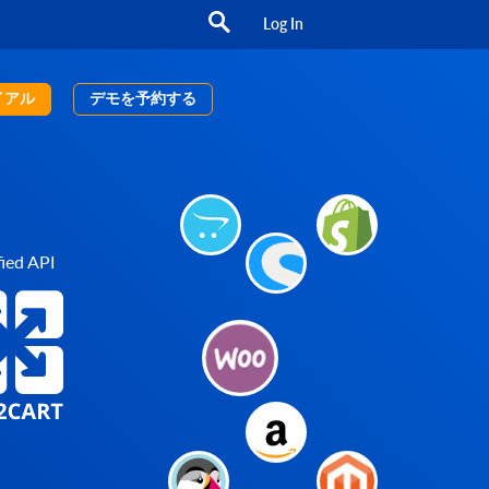
Log In
イアル
デモを予約する
ied API