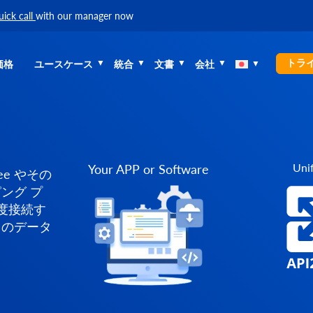
uick call
with our manager now
トラ
価格
ユースケース
統合
文書
会社
Unif
Your APP or Software
ee やその
ング プ
一度接続す
らのデータ