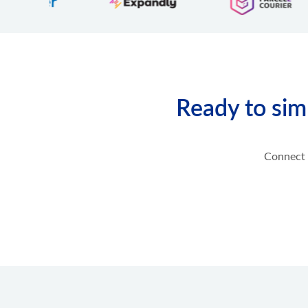
product.manufacturer.add
メーカーをストアに追加し、製品に割り当てます。
product.option.list
オプションのリストを取得します。
product.option.assign
製品からオプションを割り当てます。
Ready to sim
product.option.add
ストアから製品オプションを追加します。
product.option.delete
Connect 
製品オプション削除。
product.option.value.assign
製品オプション項目を製品から割り当てます。
product.option.value.add
商品オプション項目は選択肢より追加してください
product.option.value.update
オプションから製品オプション項目を更新します。
product.option.value.delete
製品オプションの値を削除します。