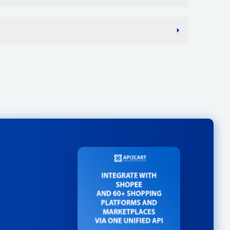
art 内の特定ストアのキャッシュをクリアし、ストアへの接
てる
認します。新しいプラグインがインストールまたは削除さ
ist
定に変更があった場合は、この方法を使用します。
取得します。
得する
。
のリストを取得します。
税クラスとその税率に関する情報を取得します。特定の顧
将来はサポートされません。代わりに「order.list」を
算できます。この情報には、めったに変更されない比較的
のリストを取得します。
ます。
、API2Cart はストアの負荷を軽減し、リクエストの実
ey を取得します。
イプのリストを取得します。
のデータをキャッシュすることがあります。また、このメ
トを取得する
す。
品に対する注文の合計コスト、および指定された住所に基
up
シュしてリクエストを保存することをお勧めします。特定
ストアセッションデータをクリアします。
を計算します。計算では、ストアの商品価格、割引、税
する必要がある場合は、cart.validate メソッドを使用
てを解除する
設定が考慮されます。結果には、最終的な注文コストの構
る
含まれます。
メソッドのリストを返します。
当てを解除する
他の金額には、選択した配送方法に対応する値を含める必
する
トを取得します。
ます。
さい。
します。
す。
der.add
メソッドを使用して注文を作成する際に使用でき
得します。
アします。
。
します。
します。
ュリストを取得します。