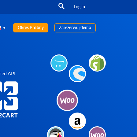
Log In
Okres Próbny
Zarezerwuj demo
ied API