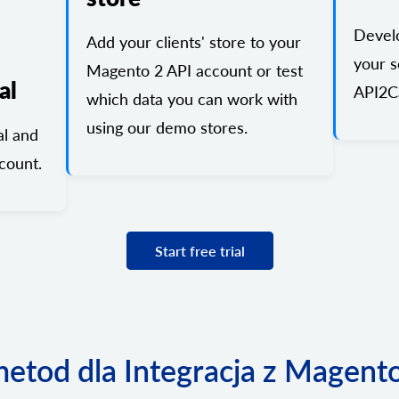
Devel
Add your clients' store to your
your s
Magento 2 API account or test
al
API2Ca
which data you can work with
using our demo stores.
al and
count.
Start free trial
metod dla Integracja z Magent