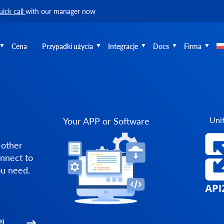
uick call
with our manager now
Cena
Przypadki użycia
Integracje
Docs
Firma
Unif
Your APP or Software
 other
nnect to
ou need.
I