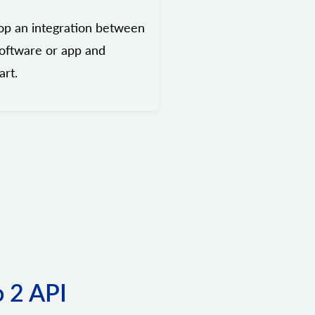
op an integration between
oftware or app and
rt.
o 2 API