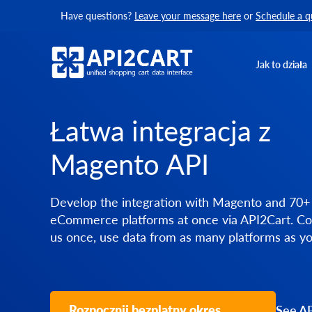
Have questions?
Leave your message here
or
Schedule a q
Jak to działa
Łatwa integracja z
Magento API
Develop the integration with Magento and 70+
eCommerce platforms at once via API2Cart. Co
us once, use data from as many platforms as y
Rozpocznij bezplatny okres
See AP