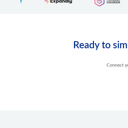
product.option.list
Uzyskaj listę opcji.
product.option.assign
Przypisz opcję z produktu.
product.option.add
Dodaj opcję produktu ze sklepu.
Ready to sim
product.option.delete
Opcja produktu została usunięta.
product.option.value.assign
Connect yo
Przypisz element opcji produktu z produktu.
product.option.value.add
Dodaj element opcji produktu z opcji.
product.option.value.update
Zaktualizuj element opcji produktu z opcji.
product.option.value.delete
Wartość opcji produktu została usunięta.
product.price.add
Dodaj ceny do produktu.