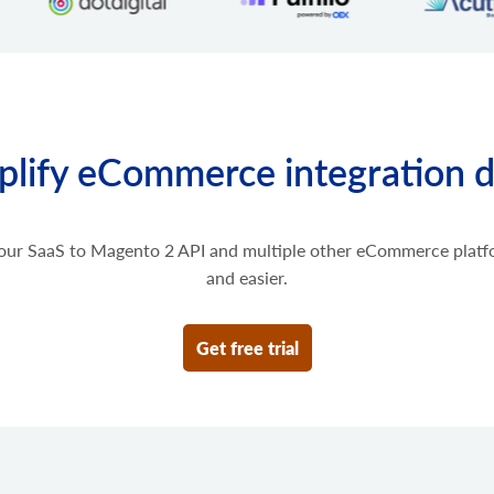
Uzyskaj listę wtyczek innyc
cart.script.list
Pobierz skrypty zainstalowa
cart.script.add
Dodaj nowy skrypt do witry
cart.script.delete
plify eCommerce integration 
Usuń skrypt z witryny sklep
cart.shipping_zones.lis
Uzyskaj listę stref wysyłki.
ur SaaS to Magento 2 API and multiple other eCommerce platf
and easier.
Get free trial