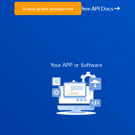
See API Docs
Starta gratis provperiod
Your APP or Software