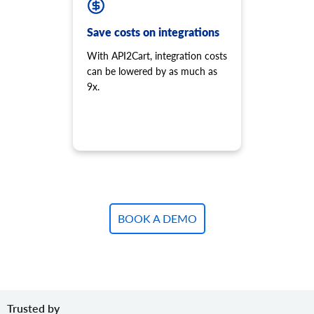
product.variant.add
Lägg till variant till produkten.
Save costs on integrations
product.variant.add.batch
Lägg till nya produktvarianter i butiken.
With API2Cart, integration costs
can be lowered by as much as
product.variant.update
9x.
Uppdatera variant.
product.variant.update.batch
Uppdatera produktvarianter i butiken.
product.variant.delete
Ta bort variant.
product.variant.delete.batch
Ta bort produktvarianter från butiken.
product.variant.image.add
BOOK A DEMO
Lägg till bild till produkten
product.variant.image.delete
Ta bort bild till produkten
product.variant.price.add
Lägg till några priser till produktvarianten.
Trusted by
product.variant.price.update