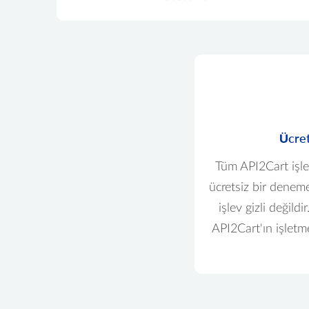
Ücre
Tüm API2Cart işlev
ücretsiz bir denem
işlev gizli değild
API2Cart'ın işletme