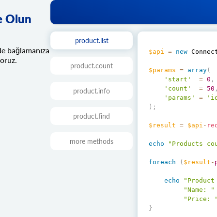
re Olun
product.list
rde bağlamanıza
$api
=
new
Connec
oruz.
product.count
$params
=
array
(
'start'
=
0
,
'count'
=
50
product.info
'params'
=
'i
)
;
product.find
$result
=
$api
-
re
more methods
echo
"Products co
foreach
(
$result
-
echo
"Product
"Name: "
"Price: 
}