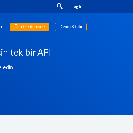
Log In
Ücretsiz deneme
Demo Kitabı
in tek bir API
e edin.