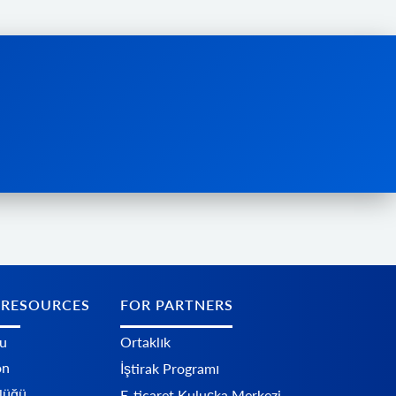
 RESOURCES
FOR PARTNERS
u
Ortaklık
on
İştirak Programı
nlüğü
E-ticaret Kuluçka Merkezi