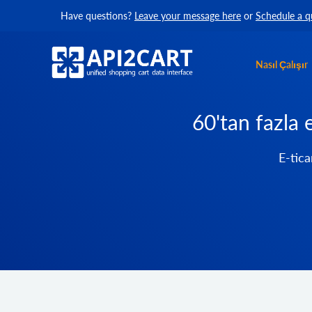
Have questions?
Leave your message here
or
Schedule a q
Nasıl Çalışır
60'tan fazla 
E-tica