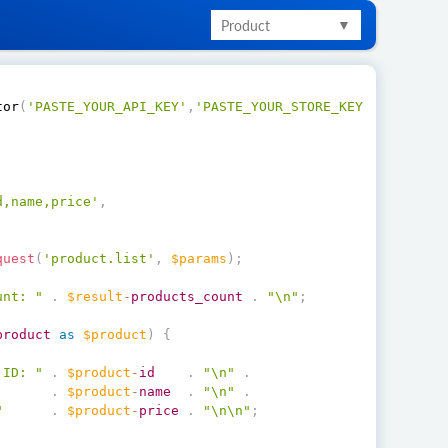
Product
tor
(
'PASTE_YOUR_API_KEY'
,
'PASTE_YOUR_STORE_KEY'
)
;
,
d,name,price'
,
quest
(
'product.list'
,
$params
)
;
unt: "
.
$result
-
products_count
.
"\n"
;
product
as
$product
)
{
 ID: "
.
$product
-
id
.
"\n"
.
.
$product
-
name
.
"\n"
.
"
.
$product
-
price
.
"\n\n"
;