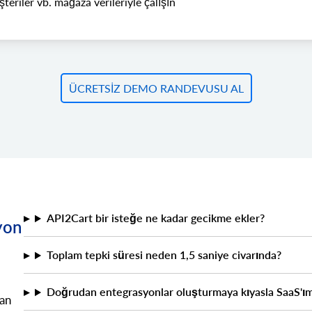
şteriler vb. mağaza verileriyle çalışın
ÜCRETSIZ DEMO RANDEVUSU AL
API2Cart bir isteğe ne kadar gecikme ekler?
yon
Toplam tepki süresi neden 1,5 saniye civarında?
Doğrudan entegrasyonlar oluşturmaya kıyasla SaaS'ım
lan