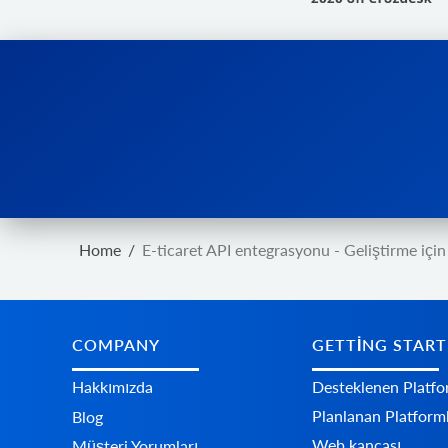
Home
/
E-ticaret API entegrasyonu - Geliştirme için
COMPANY
GETTING STAR
Hakkımızda
Desteklenen Platfo
Planlanan Platform
Blog
Web kancası
Müşteri Yorumları