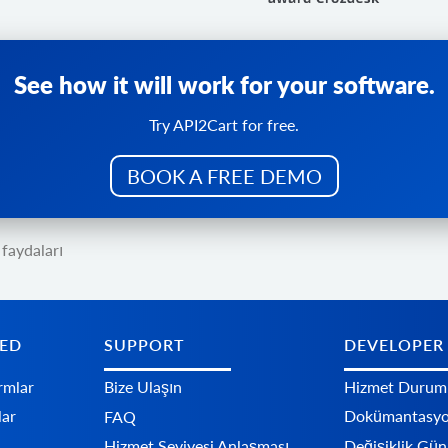
See how it will work for your software.
Try API2Cart for free.
BOOK A FREE DEMO
 faydaları
TED
SUPPORT
DEVELOPER
rmlar
Bize Ulaşın
Hizmet Durum
lar
Dokümantasy
FAQ
Hizmet Seviyesi Anlaşması
Değişiklik Gü