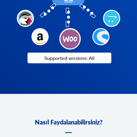
Supported versions: All
Nasıl Faydalanabilirsiniz?