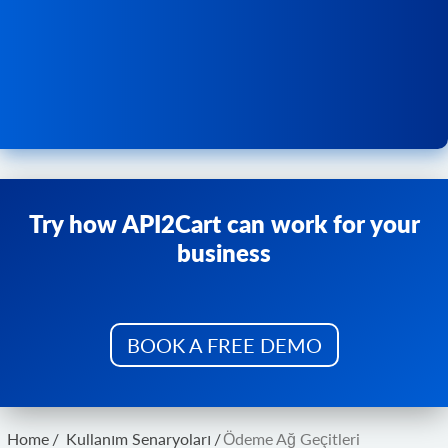
Try how API2Cart can work for your
business
BOOK A FREE DEMO
Home
/
Kullanım Senaryoları
/
Ödeme Ağ Geçitleri