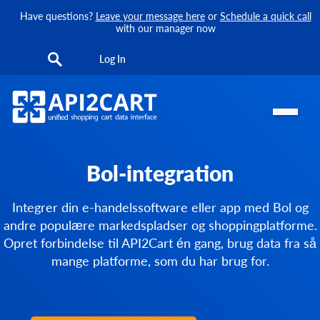
Have questions?
Leave your message here
or
Schedule a quick call
with our manager now
Log In
Bol-integration
Integrer din e-handelssoftware eller app med Bol og
andre populære markedspladser og shoppingplatforme.
Opret forbindelse til API2Cart én gang, brug data fra så
mange platforme, som du har brug for.