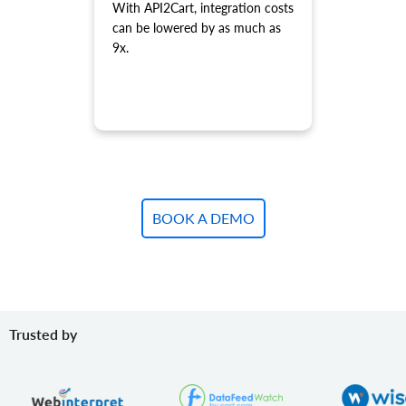
product.variant.add.batch
With API2Cart, integration costs
Tilføj nye produktvarianter til butikken.
can be lowered by as much as
9x.
product.variant.update
Opdater variant.
product.variant.update.batch
Opdater produktvarianter i butikken.
product.variant.delete
Slet variant.
product.variant.delete.batch
Fjern produktvarianter fra butikken.
BOOK A DEMO
product.variant.image.add
Tilføj billede til produktet
product.variant.image.delete
Slet billede til produkt
product.variant.price.add
Tilføj nogle priser til produktvarianten.
Trusted by
product.variant.price.update
Opdater nogle priser på produktvarianten.
product.variant.price.delete