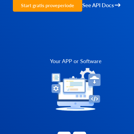
See API Docs
Start gratis proveperiode
Your APP or Software