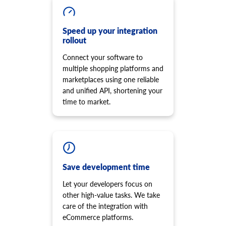
product.option.assign
cart.script.list
Tildel mulighed fra produkt.
Få scripts installeret på butiksfacaden.
product.option.add
cart.script.add
Speed up your integration
rollout
Tilføj produktmulighed fra butik.
Føj nyt script til butiksfacaden.
product.option.delete
cart.script.delete
Connect your software to
Produktmulighed slet.
Fjern scriptet fra butiksfacaden.
multiple shopping platforms and
product.option.value.assign
cart.shipping_zones.list
marketplaces using one reliable
Tildel produktindstillingselement fra produkt.
Få en liste over forsendelseszoner.
and unified API, shortening your
product.option.value.add
time to market.
Tilføj produktindstillingselement fra mulighed.
product.option.value.update
Opdater produktindstillingselement fra mulighed.
product.option.value.delete
Produktoption værdi sletning.
Save development time
product.price.add
Let your developers focus on
Tilføj nogle priser til produktet.
other high-value tasks. We take
product.price.update
care of the integration with
Opdater nogle priser på produktet.
eCommerce platforms.
product.price.delete