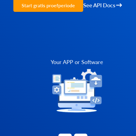
See API Docs
Start gratis proefperiode
Your APP or Software