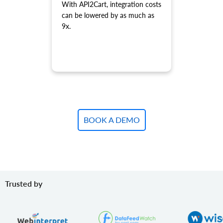
daarvan 'product.child_item.list'.
With API2Cart, integration costs
can be lowered by as much as
product.variant.add
9x.
Variant aan product toevoegen.
product.variant.add.batch
Voeg nieuwe productvarianten toe aan de winkel.
product.variant.update
Variant bijwerken.
product.variant.update.batch
Update productvarianten in de winkel.
product.variant.delete
BOOK A DEMO
Variant verwijderen.
product.variant.delete.batch
Verwijder productvarianten uit de winkel.
product.variant.image.add
Voeg afbeelding toe aan product
Trusted by
product.variant.image.delete
Verwijder afbeelding naar product
product.variant.price.add
Voeg enkele prijzen toe aan de productvariant.