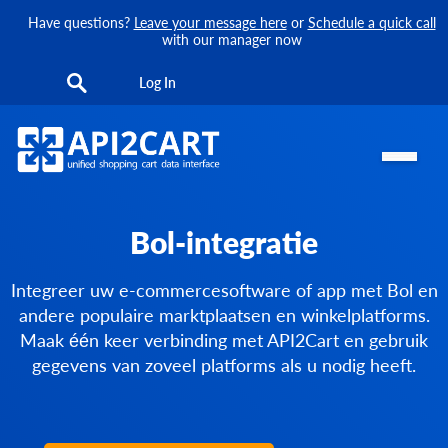
Have questions?
Leave your message here
or
Schedule a quick call
with our manager now
Log In
Bol-integratie
Integreer uw e-commercesoftware of app met Bol en
andere populaire marktplaatsen en winkelplatforms.
Maak één keer verbinding met API2Cart en gebruik
gegevens van zoveel platforms als u nodig heeft.