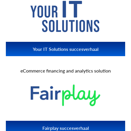
Lees meer ZigZag
Your IT Solutions succesverhaal
Ontdek hoe de integratie met meer dan 70 e-
commerceplatforms via API2Cart uw IT-afdeling heeft geholpen
eCommerce financing and analytics solution
nieuwe zakelijke mogelijkheden te creëren.
Lees meer over uw IT-oplossingen
Fairplay succesverhaal