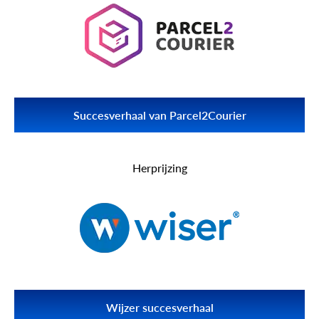
Lees meer MobiCart
Succesverhaal van Parcel2Courier
Ontdek hoe API2Cart een populair verzendsysteem heeft
geholpen om in één keer te integreren met meer dan 70
Herprijzing
winkelplatforms en marktplaatsen en tijd en geld te besparen.
Lees meer Parcel2Courier
Wijzer succesverhaal