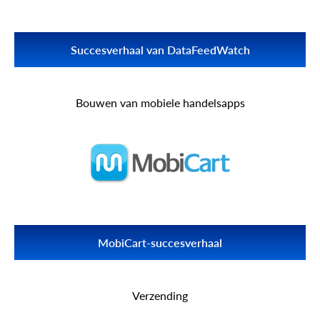
Succesverhaal van DataFeedWatch
Ontdek hoe de integratie met meer dan 70 e-
commerceplatforms via API2Cart heeft bijgedragen aan het
Bouwen van mobiele handelsapps
succes verhaal van DataFeedWatch.
Lees meer DataFeedWatch
MobiCart-succesverhaal
Ontdek hoe de integratie met meer dan 70 winkelwagentjes via
API2Cart MobiCart heeft geholpen een diepgaande ervaring te
Verzending
worden mobiele handelssysteemoplossing.