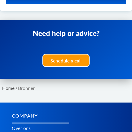
Ontdek hoe de integratie met meer dan 70 e-
commerceplatforms via API2Cart Fairplay heeft geholpen
nieuwe zakelijke mogelijkheden te creëren.
Need help or advice?
Lees meer Fairplay
Schedule a call
Home
/
Bronnen
COMPANY
Over ons