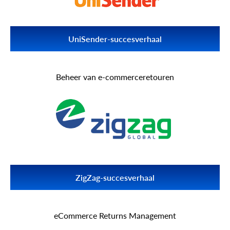
UniSender-succesverhaal
Ontdek hoe de integratie met meer dan 70 e-
commerceplatforms via API2Cart Unisender heeft geholpen
Beheer van e-commerceretouren
meer te worden succesvol.
Lees meer UniSender
ZigZag-succesverhaal
Ontdek hoe integratie met meer dan 70 e-commerceplatforms
via API2Cart ZigZag heeft geholpen nieuwe platforms te creëren
eCommerce Returns Management
zakelijke mogelijkheden.