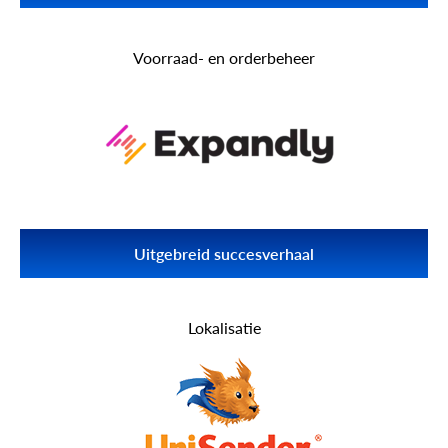
Ontdek hoe de integratie met meer dan 70 winkelplatforms via
API2Cart Wiser hielp overwinnen uitdagingen aangaan en
Voorraad- en orderbeheer
succesvoller worden.
Lees meer Wijzer
Uitgebreid succesverhaal
Ontdek hoe de integratie met meer dan 70 e-
commerceplatforms via API2Cart Expandly heeft geholpen
Lokalisatie
nieuwe platforms te creëren zakelijke mogelijkheden.
Lees meer Uitbreiden