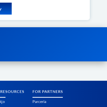
y
de 70
vés da
 RESOURCES
FOR PARTNERS
iço
Parceria