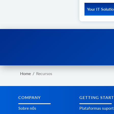
Your IT Soluti
Descubra como a 
plataformas de co
API2Cart ajudou a
novas possibilida
Read More You
Home
/
Recursos
COMPANY
GETTING STAR
Sobre nós
Plataformas supor