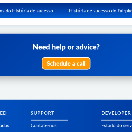
ons do História de sucesso
História de sucesso do Fairpla
integração com mais de 70
Descubra como a integração com mais 
mércio eletrónico através da
plataformas de comércio eletrónico atra
 Your IT Solutions a criar
API2Cart ajudou a Fairplay a criar novas
Need help or advice?
des de negócio.
possibilidades de negócio.
r IT Solutions
Schedule a call
Read More Fairplay
TED
SUPPORT
DEVELOPER
tadas
Contate-nos
Estado do serv