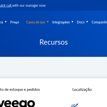
uick call
with our manager now
na
Preço
Casos de uso
Integrações
Docs
Companhi
Recursos
o de estoque e pedidos
Localização