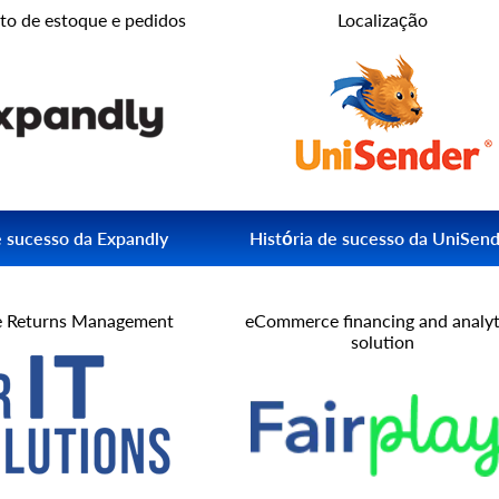
ras via API2Cart ajudou o
de remessa popular a se integrar com ma
o de estoque e pedidos
Localização
rnar um profundo solução de
70 plataformas de compras e mercados 
cio móvel.
mesmo tempo e economizar tempo e din
iCart
Leia mais Parcel2Courier
e sucesso da Expandly
História de sucesso da UniSen
integração com mais de 70
Descubra como a integração com mais 
mércio eletrônico via
plataformas de comércio eletrônico via
 Returns Management
eCommerce financing and analyt
solution
 Expandly a criar novos
API2Cart ajudou a Unisender a se tornar
negócios.
bem sucedido.
forma expandida
Leia mais UniSender