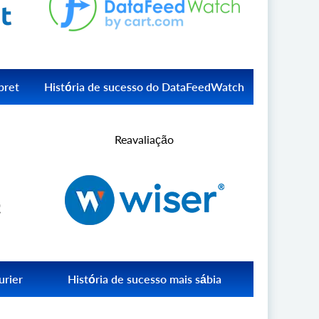
pret
História de sucesso do DataFeedWatch
de 70
Descubra como a integração com mais de 70
udou a
plataformas de e-Commerce via API2Cart
Reavaliação
e
contribuiu para o sucesso história do
DataFeedWatch.
Leia mais DataFeedWatch
urier
História de sucesso mais sábia
tema
Descubra como a integração com mais de 70