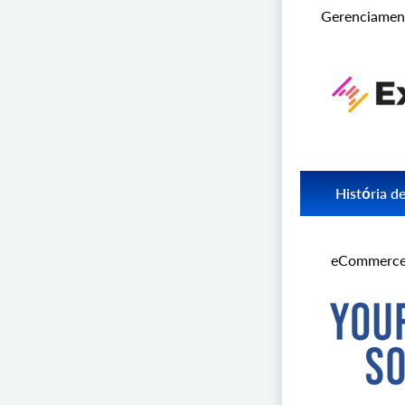
carrinhos de comp
Gerenciament
MobiCart a se to
sistema de comér
Leia maisMob
História d
Descubra como a 
plataformas de co
eCommerce
API2Cart ajudou a
possibilidades de 
Leia mais de 