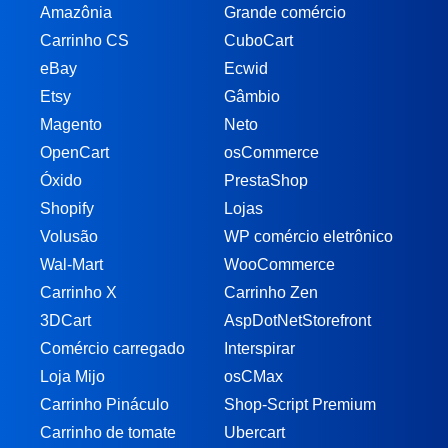
Amazônia
Grande comércio
Carrinho CS
CuboCart
eBay
Ecwid
Etsy
Gâmbio
Magento
Neto
OpenCart
osCommerce
Óxido
PrestaShop
Shopify
Lojas
Volusão
WP comércio eletrônico
Wal-Mart
WooCommerce
Carrinho X
Carrinho Zen
3DCart
AspDotNetStorefront
Comércio carregado
Interspirar
Loja Mijo
osCMax
Carrinho Pináculo
Shop-Script Premium
Carrinho de tomate
Ubercart