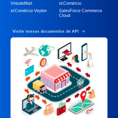
VirtudeMart
xt:Comércio
xt:Comércio Veyton
SalesForce Commerce
Cloud
Visite nossos documentos de API