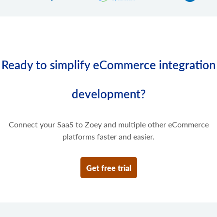
product.variant.price.update
Update enkele prijzen van de productvariant.
product.variant.price.delete
Verwijder enkele prijzen van de productvariant.
Ready to simplify eCommerce integration
development?
Connect your SaaS to Zoey and multiple other eCommerce
platforms faster and easier.
Get free trial