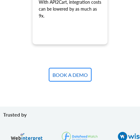
With API2Cart, integration costs
daarvan 'product.child_item.list'.
can be lowered by as much as
product.variant.add
9x.
Variant aan product toevoegen.
product.variant.add.batch
Voeg nieuwe productvarianten toe aan de winkel.
product.variant.update
Variant bijwerken.
product.variant.update.batch
Update productvarianten in de winkel.
product.variant.delete
BOOK A DEMO
Variant verwijderen.
product.variant.delete.batch
Verwijder productvarianten uit de winkel.
product.variant.image.add
Voeg afbeelding toe aan product
Trusted by
product.variant.image.delete
Verwijder afbeelding naar product
product.variant.price.add
Voeg enkele prijzen toe aan de productvariant.