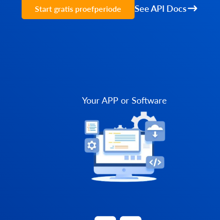
See API Docs
Start gratis proefperiode
Your APP or Software