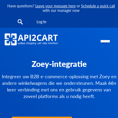
Have questions?
Leave your message here
or
Schedule a quick call
with our manager now
Log In
Zoey-integratie
Integreer uw B2B e-commerce-oplossing met Zoey en
andere winkelwagens die we ondersteunen. Maak één
keer verbinding met ons en gebruik gegevens van
zoveel platforms als u nodig heeft.