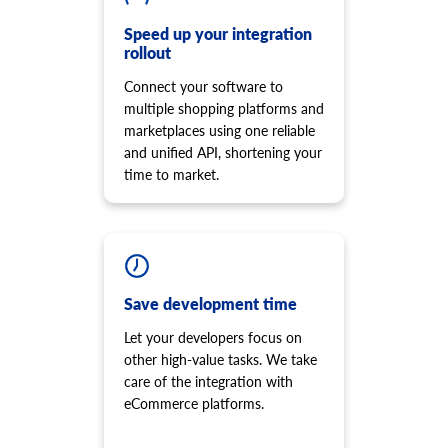
Tilldela alternativ från produkten.
Lägg till nytt skript på skyltfönstret.
product.option.add
Speed up your integration
cart.script.delete
rollout
Lägg till produktalternativ från butik.
Ta bort skript från butiksfronten.
product.option.delete
Connect your software to
cart.shipping_zones.list
Produktalternativ radera.
multiple shopping platforms and
Få lista över fraktzoner.
product.option.value.assign
marketplaces using one reliable
Tilldela produktalternativ från produkten.
and unified API, shortening your
time to market.
product.option.value.add
Lägg till produktalternativ från alternativet.
product.option.value.update
Uppdatera produktalternativobjekt från alternativ.
product.option.value.delete
Ta bort produktalternativvärde.
Save development time
product.price.add
Let your developers focus on
Lägg till några priser på produkten.
other high-value tasks. We take
product.price.update
care of the integration with
Uppdatera några priser på produkten.
eCommerce platforms.
product.price.delete
Ta bort några priser på produkten