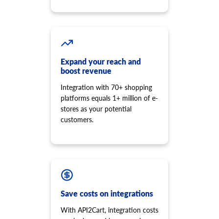
product.review.list
Få recensioner av en specifik produkt.
product.store.assign
Tilldela produkt till butik.
product.tax.add
Expand your reach and
Lägg till skatteklass och skattesats för att lagra och tilldela
boost revenue
produkten.
Integration with 70+ shopping
product.variant.info
platforms equals 1+ million of e-
Få variantinformation. Denna metod är utfasad och dess
utveckling stoppas. Använd 'product.child_item.info' istället.
stores as your potential
customers.
product.variant.count
Få räknevarianter.
product.variant.list
Få en lista över varianter. Denna metod är utfasad och dess
utveckling stoppas. Använd 'product.child_item.list' istället.
product.variant.add
Lägg till variant till produkten.
Save costs on integrations
product.variant.add.batch
With API2Cart, integration costs
Lägg till nya produktvarianter i butiken.