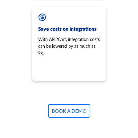
product.variant.add
Lägg till variant till produkten.
product.variant.add.batch
Save costs on integrations
Lägg till nya produktvarianter i butiken.
product.variant.update
With API2Cart, integration costs
Uppdatera variant.
can be lowered by as much as
product.variant.update.batch
9x.
Uppdatera produktvarianter i butiken.
product.variant.delete
Ta bort variant.
product.variant.delete.batch
Ta bort produktvarianter från butiken.
product.variant.image.add
Lägg till bild till produkten
BOOK A DEMO
product.variant.image.delete
Ta bort bild till produkten
product.variant.price.add
Lägg till några priser till produktvarianten.