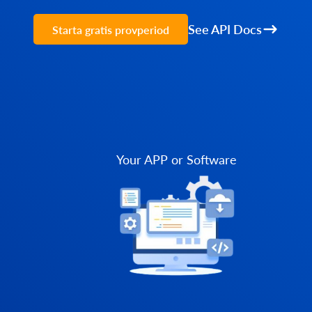
See API Docs
Starta gratis provperiod
Your APP or Software