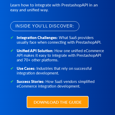
ストアにWebhookを作成して購読します。
できます。サポートされるパラメータのリストは、特定の
Learn how to integrate with PrestashopAPI in an
cart.catalog_price_rules.list
order.abandoned.list
webhook.update
プラットフォームによって異なります。特定のプラットフ
easy and unified way.
カートカタログの価格ルール割引を取得します。
注文を完了する前に顧客が残した注文のリストを取得しま
Webhooksパラメーターを更新します。
ォームでサポートされているパラメータのみを送信してく
す。
ださい。製品数量を更新するには、負荷の高いストアでの
cart.config.update
webhook.delete
予期しない上書きを避けるために、相対パラメーター
order.financial_status.list
このAPIメソッドを使用して、クライアントデータベースの
INSIDE YOU'LL DISCOVER:
ストアで登録されているWebhookを削除します。
(increase_quantity または reduce_quantity) を使用すること
カスタムデータを更新します。
財務状況のリストを取得する
をお勧めします。
Integration Challenges:
What SaaS providers
cart.coupon.count
order.fulfillment_status.list
usually face when connecting with PrestashopAPI.
product.update.batch
この方法では、クーポンの数を取得できます。一部のプラ
フルフィルメントステータスのリストを取得する
ストアの商品を更新します。
ットフォームでは、有効な日付でクーポンを絞り込むこと
Unified API Solution:
How one unified eCommerce
order.preestimate_shipping.list
ができます。
API makes it easy to integrate with PrestashopAPI
product.delete
注文の事前見積配送方法のリストを取得します。
and 70+ other platforms.
製品の削除
cart.coupon.list
order.refund.add
カートのクーポン割引を取得します。
product.delete.batch
Use Cases:
Industries that rely on successful
注文に返金を追加します。
integration development.
製品をストアから削除します。
cart.coupon.add
order.return.add
この方法を使用して、指定された条件でクーポンを作成し
product.attribute.list
Success Stories:
How SaaS vendors simplified
新しい返品リクエストを作成します。
eCommerce integration development.
ます。
属性と値のリストを取得します。
order.return.update
cart.coupon.delete
product.attribute.value.set
注文の出荷情報を更新します。
クーポンを削除
属性値を製品に設定します。
DOWNLOAD THE GUIDE
order.return.delete
cart.coupon.condition.add
product.attribute.value.unset
リターンを削除します。
この方法を使用して、クーポン適用の追加条件を追加しま
製品の属性値を削除します。