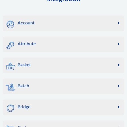
Account
account.failed_webhooks
何らかの理由でサービスのコールバックが API2Cart からの
Attribute
Webhook を受け入れられなかった場合、このメソッドを利
用して、失敗した Webhook のリストを取得し、entity_id
attribute.info
を使用して同期を再度実行できます。当社ではそのような
特定のグローバル属性に関する情報を ID によって取得しま
記録を 24 時間保管しますのでご了承ください。
Basket
す。
account.supported_platforms
attribute.count
basket.info
このメソッドを使用して、サポートされているプラ​​ットフ
属性数を取得します。
バスケット情報を取得します。
ォームのリストと、各プラットフォームへの接続に必要な
Batch
attribute.list
パラメーターのセットを取得します。注: 一部のプラットフ
basket.item.add
グローバル属性のリストを取得します。
ォームでは複数の接続方法があり、応答に複数のパラメー
アイテムをバスケットに追加します。
batch.job.list
ターのセットが含まれる場合があります。
最近のジョブのリストを取得する
attribute.add
basket.live_shipping_service.list
Bridge
新しい属性を追加します。
account.cart.list
ライブ配送料サービスのリストを取得します。
batch.job.result
このメソッドを使用すると、API2Cart アカウントに接続さ
ジョブ結果データの取得
attribute.update
bridge.download
basket.live_shipping_service.create
れているオンライン ストアのリストを取得できます。
属性データを更新します。
ストア用のダウンロード ブリッジ。
ライブ配送料サービスを作成します。