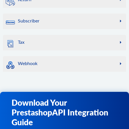
ストア構成の場合、store_id フィルターを使用して、特定
cart.list
category.add
ストアから注文のリストを取得します。
店頭のお客様情報を更新します。
attribute.value.update
のストアのコンテキストで応答を取得します。
サポートされているカートのリストを取得します。
ストアに新しいカテゴリを追加
return.info
order.find
属性値を更新します。
customer.delete
product.count
cart.bridge
category.add.batch
返品情報を取得します。
このメソッドは非推奨であり、将来はサポートされませ
顧客をストアから削除します。
attribute.value.delete
Subscriber
店内の商品を数えます。
bridge key と store key を取得します。
ストアに新しいカテゴリを追加します。
ん。代わりに「order.list」を使用してください。
return.count
属性値を削除します。
customer.address.add
product.list
cart.disconnect
category.update
店内の返品を数える
order.calculate
subscriber.list
顧客の住所を追加します。
ストアから製品リストを取得します。デフォルトでは 10
ストアとの接続を解除し、ストアセッションデータをクリ
ストアのカテゴリーを更新
購読者リストを取得します。
return.list
customer.attribute.list
指定された顧客と一連の商品に対する注文の合計コスト、
Tax
個の製品を返します。
アします。
category.delete
ストアから返品リクエストのリストを取得します。
および指定された住所に基づいて利用可能な配送方法を計
特定の顧客の属性を取得します。
product.find
算します。計算では、ストアの商品価格、割引、税金、送
cart.methods
ストア内のカテゴリを削除する
tax.class.info
return.action.list
customer.group.list
料、その他のストア設定が考慮されます。結果には、最終
ストアカタログから商品を検索します。ここではデフォル
サポートされているAPIメソッドのリストを返します。
このメソッドを使用して、税クラスとその税率に関する情
category.delete.batch
リターンアクションのリストを取得する
顧客グループのリストを取得します。
的な注文コストの構成要素ごとの詳細な内訳が含まれま
トで「Apple」が指定されています。
Webhook
報を取得します。特定の顧客の住所に対する税率を計算で
cart.config
ストアからカテゴリを削除します。
す。
return.reason.list
customer.group.add
product.fields
きます。この情報には、めったに変更されない比較的静的
カート設定のリストを取得します。
category.image.add
返品理由のリストを取得する
webhook.count
顧客グループを作成します。
最終的な合計、税金、その他の金額には、選択した配送方
ストア内の製品アイテムの使用可能なフィールドをすべて
なデータが含まれるため、API2Cart はストアの負荷を軽減
cart.clear_cache
カテゴリに画像を追加
法に対応する値を含める必要があることにご注意くださ
ストアに登録されているWebhookを数えます。
return.status.list
取得します。
customer.wishlist.list
し、リクエストの実行を高速化するために特定のデータを
い。
ストアのキャッシュをクリアします。
category.image.delete
ステータスのリストを取得する
webhook.list
キャッシュすることがあります。また、このメソッドの応
ストアから顧客のウィッシュリストを取得します。
product.add
cart.create
このメソッドの結果は、
order.add
メソッドを使用して注文
画像の削除
ストアに登録されているWebhookを一覧表示します。
答を側でキャッシュしてリクエストを保存することをお勧
新しい商品をストアに追加します。
を作成する際に使用できます。
Download Your
アカウントにストアを追加します。
めします。特定のストアのキャッシュをクリアする必要が
webhook.events
product.add.batch
ある場合は、cart.validate メソッドを使用します。
cart.delete
order.add
このストアで利用可能なすべてのWebhookを一覧表示しま
PrestashopAPI Integration
新しい商品をストアに追加します。
API2Cart からストアを削除します。
新しい注文をカートに追加します。
す。
tax.class.list
Guide
product.update
ストアから税クラスのリストを取得します。
cart.catalog_price_rules.count
order.update
webhook.create
このメソッドは、特定の製品データを更新するために使用
カートカタログの価格ルール割引の数を取得します。
既存の注文を更新します。