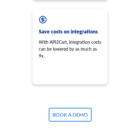
バリアント情報を取得します。このメソッドは非推奨とな
り、開発は停止されました。代わりに
「product.child_item.info」を使用してください。
product.variant.count
Save costs on integrations
count バリアントを取得します。
With API2Cart, integration costs
product.variant.list
can be lowered by as much as
バリアントのリストを取得します。このメソッドは非推奨
9x.
となり、開発は停止されました。代わりに
「product.child_item.list」を使用してください。
product.variant.add
製品にバリエーションを追加します。
product.variant.add.batch
新しい製品バリエーションをストアに追加します。
product.variant.update
バリアントを更新します。
BOOK A DEMO
product.variant.update.batch
ストア上の製品バリエーションを更新します。
product.variant.delete