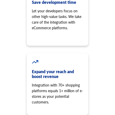
Save development time
店舗からスクリプトを削除します。
商品オプション項目は選択肢より追加してください。
Let your developers focus on
cart.shipping_zones.list
product.option.value.update
other high-value tasks. We take
配送ゾーンのリストを取得します。
オプションから製品オプション項目を更新します。
care of the integration with
product.option.value.delete
eCommerce platforms.
製品オプションの値を削除します。
product.price.add
商品に価格を追加します。
product.price.update
製品の一部の価格を更新します。
product.price.delete
商品の一部の価格を削除
Expand your reach and
product.review.list
boost revenue
特定の製品のレビューを取得します。
Integration with 70+ shopping
product.store.assign
platforms equals 1+ million of e-
製品をストアに割り当てます。
stores as your potential
product.tax.add
customers.
税クラスと税率を追加して保存し、製品に割り当てます。
product.variant.info