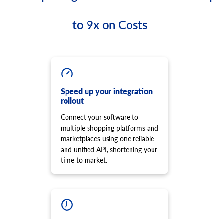
order.status.list
cart.meta_data.set
商品に画像を追加
ステータスのリストを取得する
このメソッドを使用して、特定のエンティティのメタデー
product.image.update
to 9x on Costs
タを設定します。サポートされるエンティティはプラット
order.transaction.list
画像の詳細を更新
フォームによって異なる場合があります。 サポートされて
注文トランザクションのリストを取得します。
いるエンティティの一覧を取得するには、
パラメ
entity
product.image.delete
ータに無効な値を指定してください。レスポンスには、特
画像の削除
定のプラットフォームでサポートされているエンティティ
product.manufacturer.add
一覧が含まれます。 通常、これらはサードパーティ製プラ
メーカーをストアに追加し、製品に割り当てます。
グインによって作成されたデータです。
Speed up your integration
product.option.list
cart.meta_data.unset
rollout
オプションのリストを取得します。
特定のエンティティのメタデータの設定を解除します。
Connect your software to
product.option.assign
cart.plugin.list
multiple shopping platforms and
製品からオプションを割り当てます。
ストアにインストールされているサードパーティのプラグ
marketplaces using one reliable
product.option.add
インのリストを取得します。
and unified API, shortening your
ストアから製品オプションを追加します。
cart.script.list
time to market.
product.option.delete
ストアフロントにインストールされているスクリプトを取
得します。
製品オプション削除。
cart.script.add
product.option.value.assign
ストアフロントに新しいスクリプトを追加します。
製品オプション項目を製品から割り当てます。
cart.script.delete
product.option.value.add