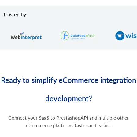
バリアントを削除します。
product.variant.delete.batch
Trusted by
ストアから製品バリエーションを削除します。
product.variant.image.add
商品に画像を追加
product.variant.image.delete
商品から画像を削除
product.variant.price.add
製品バリエーションに価格を追加します。
product.variant.price.update
Ready to simplify eCommerce integration
製品バリエーションの一部の価格を更新します。
product.variant.price.delete
製品バリエーションの一部の価格を削除します。
development?
Connect your SaaS to PrestashopAPI and multiple other
eCommerce platforms faster and easier.