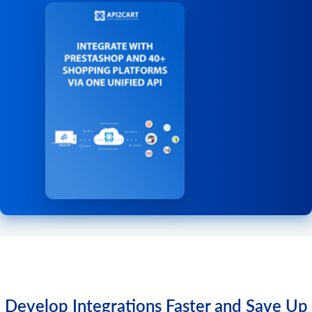
order.shipment.info
す。
product.brand.list
入荷情報を取得します。
cart.giftcard.count
ストアからブランドのリストを取得します。
order.shipment.list
ギフトカード数を取得します。
product.child_item.info
注文ごとの出荷リストを取得します。
cart.giftcard.list
特定の製品の子を取得します。
order.shipment.add
ギフトカードリストを取得します。
product.child_item.list
注文に出荷を追加します。
cart.giftcard.add
バリアントやバンドル コンポーネントなど、製品の子アイ
order.shipment.add.batch
この方法を使用して、指定された金額のギフトカードを作
テムのリストを取得します。応答の total_count フィールド
注文に出荷を追加します。
成します。
は、現在のフィルターのコンテキスト内の項目の合計数を
order.shipment.update
示します。
cart.giftcard.delete
注文の出荷情報を更新します。
ギフトカードを削除します。
product.child_item.find
order.shipment.delete
ストア カタログ内の製品の子アイテム (バンドルされたア
cart.meta_data.list
イテムまたは構成可能な製品バリエーション) を検索しま
注文の発送を削除します。
このメソッドを使用すると、さまざまなエンティティのメ
す。
タデータ一覧を取得できます。サポートされるエンティテ
order.shipment.event.list
ィはプラットフォームによって異なる場合があります。 サ
product.currency.list
出荷追跡イベントのリストを取得します。
ポートされているエンティティの一覧を取得するには、
通貨のリストを取得します。
order.shipment.event.add
パラメータに無効な値を指定してください。レス
entity
product.currency.add
出荷に追跡イベントを追加します。
ポンスには、特定のプラットフォームでサポートされてい
通貨を追加したり、ストアでデフォルトを設定したりでき
order.shipment.tracking.add
るエンティティ一覧が含まれます。 通常、これらはサード
ます。
注文発送の追跡情報を追加します。
パーティ製プラグインによって作成されたデータです。
Develop Integrations Faster and Save Up
product.image.add