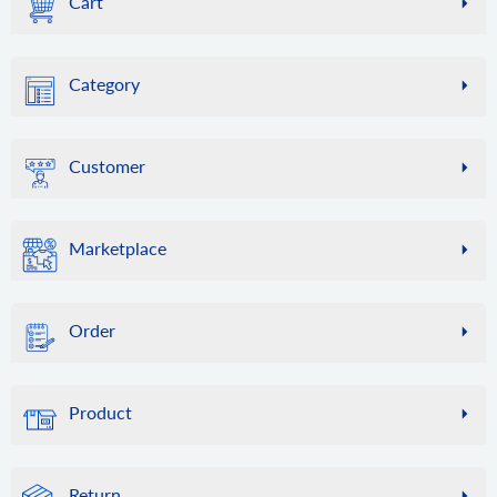
Cart
account.cart.add
Swagger UI から呼び出した場合、このメソッドは機能しな
attribute.delete
basket.live_shipping_service.delete
いことに注意してください。
このメソッドを使用して、ストアを API2Cart に接続するプ
ストアから属性を削除します。
ライブ配送料サービスを削除します。
cart.info
ロセスを自動化します。
bridge.update
このメソッドを使用すると、ストアに関するさまざまな情
attribute.assign.group
Category
account.config.update
ストア内のブリッジを更新します。
報を取得できます。これには、ストアの一覧（マルチスト
グループに属性を割り当てる
この方法を使用して、オンライン ストアへの接続に使用さ
ア構成の場合）、サポートされている言語の一覧、通貨、
bridge.delete
category.info
attribute.assign.set
れる資格情報の変更を自動化します。
配送業者、倉庫、その他多くの情報が含まれます。これら
ストアからブリッジを削除します。
カテゴリ ID*** に関するカテゴリ情報を取得するか、他の
属性セットに属性を割り当てる
の情報に含まれるデータは比較的安定しており、頻繁には
Customer
カテゴリ ID を指定します。
attribute.attributeset.list
変更されないため、API2Cart はストアへの負荷を軽減し、
category.count
attribute_set リストを取得する
リクエストの実行を高速化するために一部のデータをキャ
customer.info
ストア内のカテゴリを数える。
ッシュできます。また、リクエスト数を節約するために、
ストアから顧客の詳細を取得します。
attribute.group.list
Marketplace
このメソッドのレスポンスをお客様側でもキャッシュする
category.list
属性グループリストの取得
customer.count
ことをお勧めします。特定のストアのキャッシュをクリア
ストアからカテゴリのリストを取得します。
店舗から顧客数を取得します。
marketplace.product.find
attribute.type.list
する必要がある場合は、cart.validate メソッドを使用してく
グローバルカタログから製品を検索します。
category.find
サポートされている属性タイプのリストを取得します。
customer.list
ださい。
Order
ストア内のカテゴリを検索します。ここではデフォルトで
ストアから顧客リストを取得します。
attribute.unassign.group
cart.validate
「ラップトップ」が指定されています。
order.info
グループから属性の割り当てを解除する
customer.find
このメソッドは、API2Cart 内の特定ストアのキャッシュを
category.assign
ID による特定の注文に関する情報
店内で顧客を見つけます。
クリアし、ストアへの接続が利用可能かどうかを確認しま
attribute.unassign.set
Product
製品にカテゴリを割り当てる
す。新しいプラグインがインストールまたは削除された場
order.count
属性セットから属性の割り当てを解除する
customer.add
合など、ストアの設定に変更があった場合は、この方法を
category.unassign
店内での注文を数える
顧客をストアに追加します。
product.info
attribute.value.add
使用します。
製品へのカテゴリの割り当てを解除する
ID によって特定の製品に関する情報を取得します。マルチ
order.list
属性に新しい値を追加します。
customer.update
Return