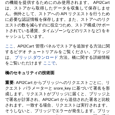
の機能を提供するためにのみ使用されます。 API2Cart
は、ストアから取得したデータを収集して保存しませ
ん。例外として、ストアへの API リクエストを行うため
に必要な認証情報を保存します。また、ストアへのリク
エストの数を減らすのに役立つため、ストア構成 (サポー
トされている通貨、タイムゾーンなどのリストなど) をキ
ャッシュしています。
ここ
、API2Cart 管理パネルでストアを追加する方法に関
するビデオ チュートリアルをご覧ください。ブリッジ
は、
ブリッジ.ダウンロード
方法。橋に関する詳細情報
をご覧いただけます
ここで
。
橋のセキュリティの技術面
重要
: API2Cart からブリッジへのリクエストごとに、リ
クエスト パラメーターと srore_key に基づいて署名を形
成します。リクエストがブリッジに届くと、ブリッジ上
で署名が計算され、API2Cart から送信された署名と比較
されます。一致する場合、リクエストは実行されます。
そうしないと、ブリッジでエラーが発生します。ブリッ