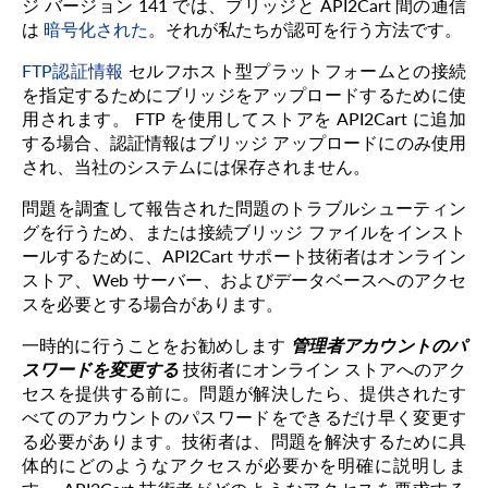
ジ バージョン 141 では、ブリッジと API2Cart 間の通信
は
暗号化された
。それが私たちが認可を行う方法です。
FTP認証情報
セルフホスト型プラットフォームとの接続
を指定するためにブリッジをアップロードするために使
用されます。 FTP を使用してストアを API2Cart に追加
する場合、認証情報はブリッジ アップロードにのみ使用
され、当社のシステムには保存されません。
問題を調査して報告された問題のトラブルシューティン
グを行うため、または接続ブリッジ ファイルをインスト
ールするために、API2Cart サポート技術者はオンライン
ストア、Web サーバー、およびデータベースへのアクセ
スを必要とする場合があります。
一時的に行うことをお勧めします
管理者アカウントのパ
スワードを変更する
技術者にオンライン ストアへのアク
セスを提供する前に。問題が解決したら、提供されたす
べてのアカウントのパスワードをできるだけ早く変更す
る必要があります。技術者は、問題を解決するために具
体的にどのようなアクセスが必要かを明確に説明しま