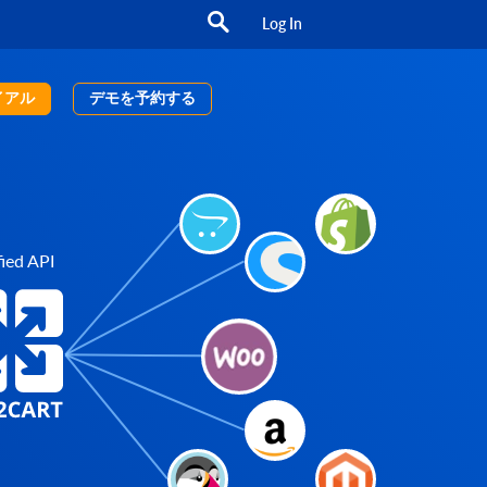
Log In
イアル
デモを予約する
ied API