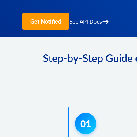
Get Notified
See API Docs
Step-by-Step Guide 
01