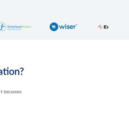
ation?
ort becomes