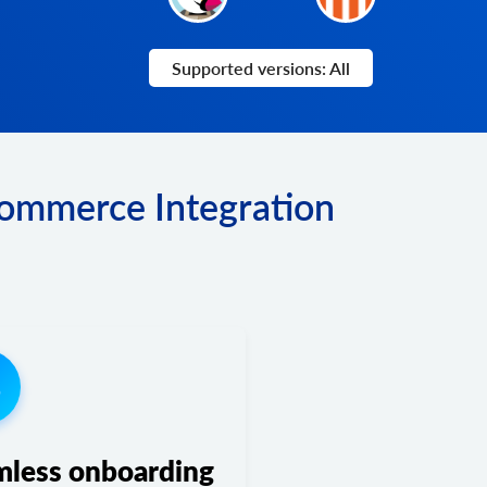
Supported versions: All
Commerce Integration
3
mless onboarding