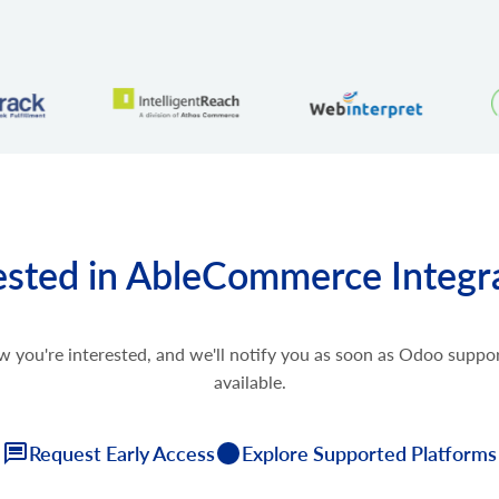
ested in AbleCommerce Integr
w you're interested, and we'll notify you as soon as Odoo supp
available.
Request Early Access
Explore Supported Platforms