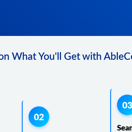
on What You'll Get with Able
0
02
Sea