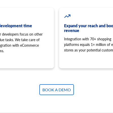
development time
Expand your reach and boo
revenue
r developers focus on other
Integration with 70+ shopping
lue tasks. We take care of
platforms equals 1+ million of e
tegration with eCommerce
stores as your potential custom
ms.
BOOK A DEMO