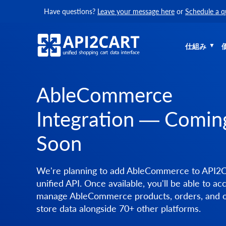
Have questions?
Leave your message here
or
Schedule a q
仕組み
AbleCommerce
Integration — Comin
Soon
We're planning to add AbleCommerce to API2C
unified API. Once available, you'll be able to ac
manage AbleCommerce products, orders, and 
store data alongside 70+ other platforms.