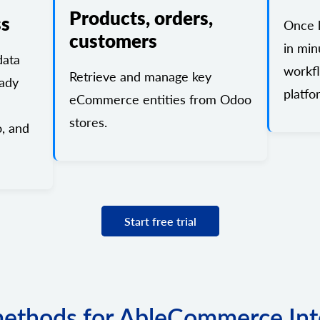
Products, orders,
ss
Once l
customers
in min
ata
workf
Retrieve and manage key
eady
platfo
eCommerce entities from Odoo
stores.
, and
Start free trial
 methods for AbleCommerce Int