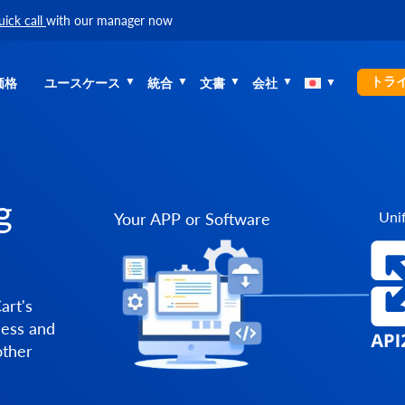
uick call
with our manager now
トラ
価格
ユースケース
統合
文書
会社
g
Unif
Your APP or Software
art's
cess and
other