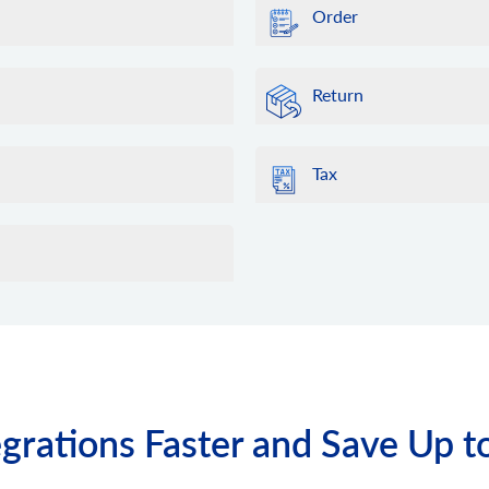
Order
Return
Tax
grations Faster and Save Up t