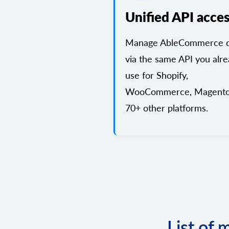
Unified API acce
Manage AbleCommerce d
via the same API you alr
use for Shopify,
WooCommerce, Magento
70+ other platforms.
List of