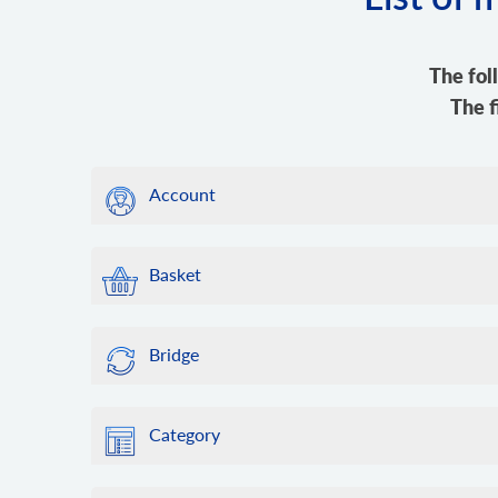
The fol
The f
Account
Basket
Bridge
Category