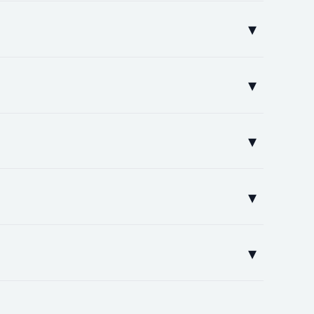
▾
▾
▾
▾
▾