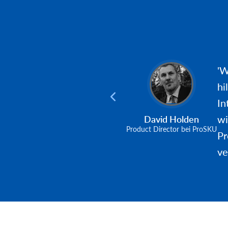
'W
hi
In
wi
David Holden
Product Director bei ProSKU
Pr
ve