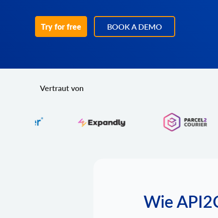
Try for free
BOOK A DEMO
Vertraut von
Wie API2