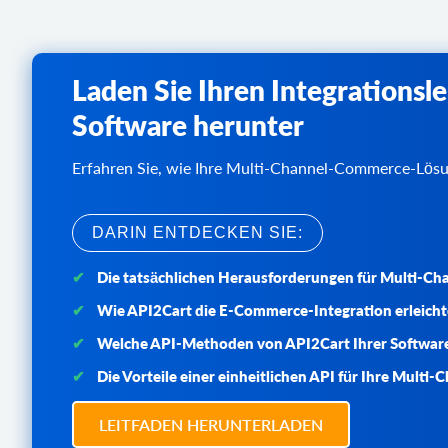
Laden Sie Ihren Integrations
Software herunter
Erfahren Sie, wie Ihre Multi-Channel-Commerce-Lösu
DARIN ENTDECKEN SIE:
Die tatsächlichen Herausforderungen für Multi-
Wie API2Cart die E-Commerce-Integration erleicht
Welche API-Methoden von API2Cart Ihrer Software
Die Vorteile einer einheitlichen API für Ihre Mul
LEITFADEN HERUNTERLADEN