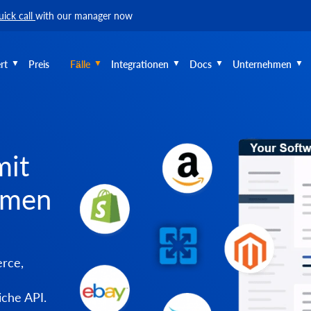
uick call
with our manager now
rt
Preis
Fälle
Integrationen
Docs
Unternehmen
mit
rmen
rce,
iche API.