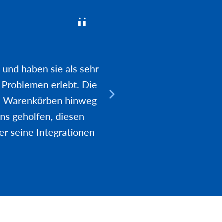
 und haben sie als sehr
n Problemen erlebt. Die
von Warenkörben hinweg
uns geholfen, diesen
Andy Whee
Product Manager b
er seine Integrationen
Retail