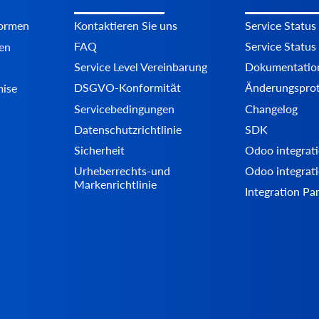
formen
Kontaktieren Sie uns
Service Status
FAQ
Service Status
en
Service Level Vereinbarung
Dokumentatio
DSGVO-Konformität
Änderungsprot
mise
Servicebedingungen
Changelog
Datenschutzrichtlinie
SDK
Sicherheit
Odoo integrati
Urheberrechts-und
Odoo integrati
Markenrichtlinie
Integration Pa