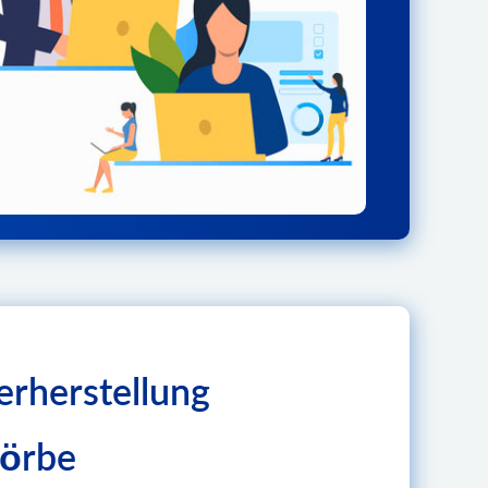
rherstellung
körbe