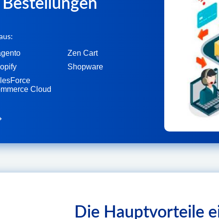
n Bestellungen
aus:
gento
Zen Cart
opify
Shopware
lesForce
mmerce Cloud
Die Hauptvorteile ei