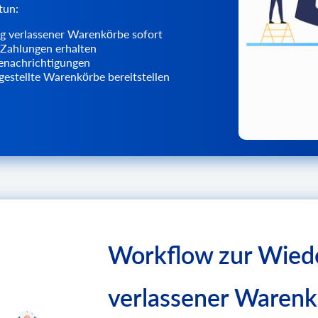
tun:
g verlassener Warenkörbe sofort
 Zahlungen erhalten
enachrichtigungen
gestellte Warenkörbe bereitstellen
Workflow zur Wiede
verlassener Waren