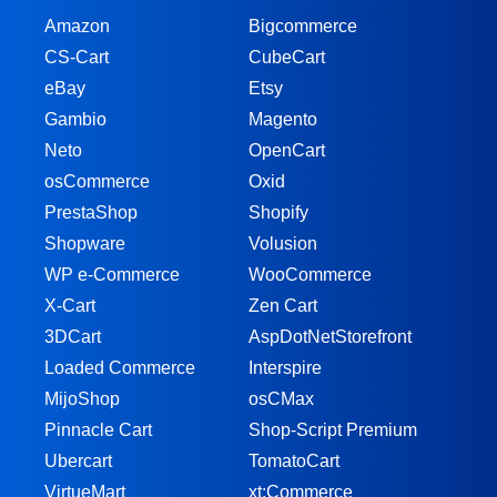
Amazon
Bigcommerce
CS-Cart
CubeCart
eBay
Etsy
Gambio
Magento
Neto
OpenCart
osCommerce
Oxid
PrestaShop
Shopify
Shopware
Volusion
WP e-Commerce
WooCommerce
X-Cart
Zen Cart
3DCart
AspDotNetStorefront
Loaded Commerce
Interspire
MijoShop
osCMax
Pinnacle Cart
Shop-Script Premium
Ubercart
TomatoCart
VirtueMart
xt:Commerce