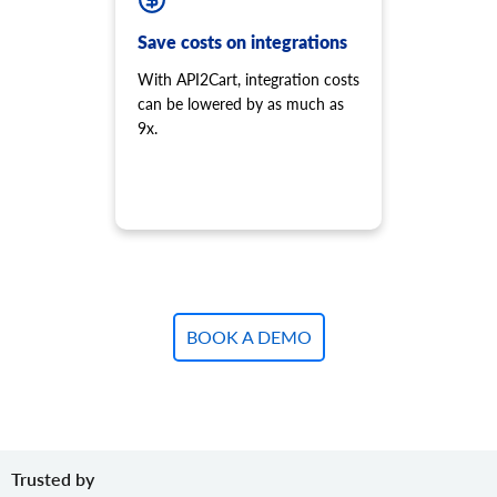
product.variant.add
Save costs on integrations
Ürüne varyant ekleyin.
product.variant.add.batch
With API2Cart, integration costs
Mağazaya yeni ürün çeşitleri ekleyin.
can be lowered by as much as
product.variant.update
9x.
Varyantı güncelle.
product.variant.update.batch
Mağazadaki ürün çeşitlerini güncelleyin.
product.variant.delete
Varyantı sil.
product.variant.delete.batch
Ürün çeşitlerini mağazadan kaldırın.
BOOK A DEMO
product.variant.image.add
Ürüne resim ekleyin
product.variant.image.delete
Üründeki resmi sil
product.variant.price.add
Ürün çeşidine bazı fiyatlar ekleyin.
Trusted by