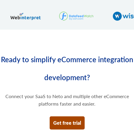
product.variant.price.update
Ürün çeşidinin bazı fiyatlarını güncelleyin.
product.variant.price.delete
Ürün çeşidinin bazı fiyatlarını silin.
Ready to simplify eCommerce integration
development?
Connect your SaaS to Neto and multiple other eCommerce
platforms faster and easier.
Get free trial