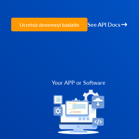
See API Docs
Ucretsiz denemeyi baslatin
Your APP or Software