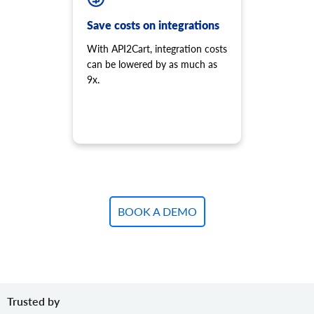
product.variant.add
Save costs on integrations
Ürüne varyant ekleyin.
product.variant.add.batch
With API2Cart, integration costs
Mağazaya yeni ürün çeşitleri ekleyin.
can be lowered by as much as
product.variant.update
9x.
Varyantı güncelle.
product.variant.update.batch
Mağazadaki ürün çeşitlerini güncelleyin.
product.variant.delete
Varyantı sil.
product.variant.delete.batch
Ürün çeşitlerini mağazadan kaldırın.
BOOK A DEMO
product.variant.image.add
Ürüne resim ekleyin
product.variant.image.delete
Üründeki resmi sil
product.variant.price.add
Ürün çeşidine bazı fiyatlar ekleyin.
Trusted by