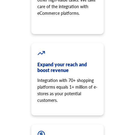
Ürünün bazı fiyatlarını güncelleyin.
care of the integration with
product.price.delete
eCommerce platforms.
Ürünün bazı fiyatlarını silin
product.review.list
Belirli bir ürünün yorumlarını alın.
product.store.assign
Ürünü mağazaya atayın.
product.tax.add
Depolamak ve ürüne atamak için vergi sınıfı ve vergi oranı
Expand your reach and
ekleyin.
boost revenue
product.variant.info
Integration with 70+ shopping
Varyant bilgisini alın. Bu yöntem kullanımdan kaldırıldı ve
geliştirilmesi durduruldu. Lütfen bunun yerine
platforms equals 1+ million of e-
'product.child_item.info' kullanın.
stores as your potential
product.variant.count
customers.
Sayım çeşitlerini alın.
product.variant.list
Varyantların bir listesini alın. Bu yöntem kullanımdan
kaldırıldı ve geliştirilmesi durduruldu. Lütfen bunun yerine
'product.child_item.list' kullanın.