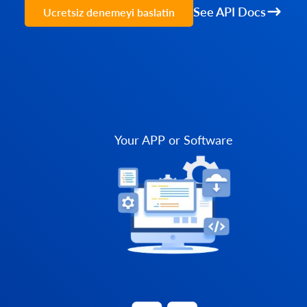
See API Docs
Ucretsiz denemeyi baslatin
Your APP or Software