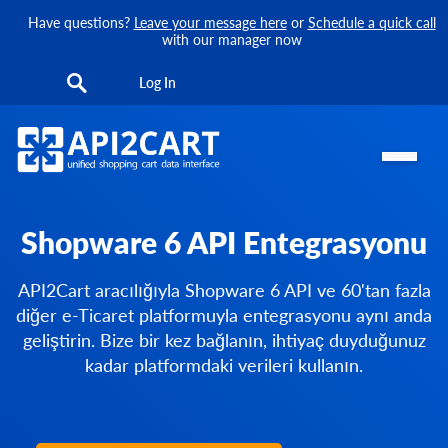
Have questions?
Leave your message here
or
Schedule a quick call
with our manager now
Log In
Shopware 6 API Entegrasyonu
API2Cart aracılığıyla Shopware 6 API ve 60'tan fazla
diğer e-Ticaret platformuyla entegrasyonu aynı anda
geliştirin. Bize bir kez bağlanın, ihtiyaç duyduğunuz
kadar platformdaki verileri kullanın.