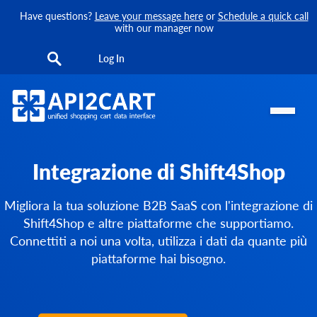
Have questions?
Leave your message here
or
Schedule a quick call
with our manager now
Log In
Integrazione di Shift4Shop
Migliora la tua soluzione B2B SaaS con l'integrazione di
Shift4Shop e altre piattaforme che supportiamo.
Connettiti a noi una volta, utilizza i dati da quante più
piattaforme hai bisogno.