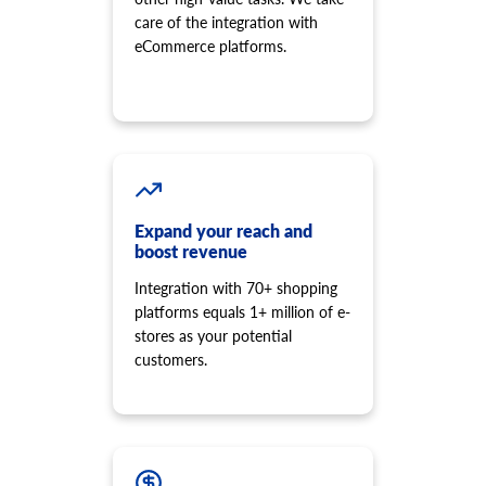
Aggiungere alcuni prezzi al prodotto.
care of the integration with
eCommerce platforms.
product.price.update
Aggiornare alcuni prezzi del prodotto.
product.price.delete
Eliminare alcuni prezzi del prodotto
product.review.list
Ottenere le recensioni di un prodotto specifico.
product.store.assign
Assegnare il prodotto al negozio.
Expand your reach and
boost revenue
product.tax.add
Aggiungere una classe fiscale e una aliquota fiscale al negozio
Integration with 70+ shopping
e assegnarla al prodotto.
platforms equals 1+ million of e-
product.variant.info
stores as your potential
Ottenere informazioni sulla variante. Questo metodo è
customers.
obsoleto e il suo sviluppo è stato interrotto. Si prega di
utilizzare 'product.child_item.info' invece.
product.variant.count
Ottenere il numero di varianti.
product.variant.list