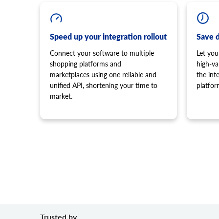
Speed up your integration rollout
Save 
Connect your software to multiple
Let you
shopping platforms and
high-va
marketplaces using one reliable and
the in
unified API, shortening your time to
platfor
market.
Trusted by