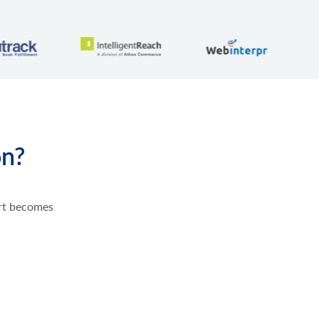
on?
ort becomes