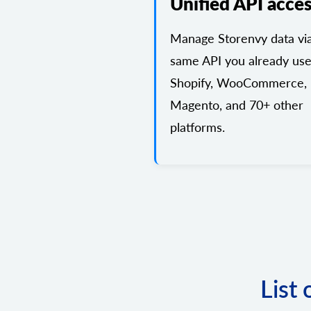
Unified API acce
Manage Storenvy data vi
same API you already use
Shopify, WooCommerce,
Magento, and 70+ other
platforms.
List