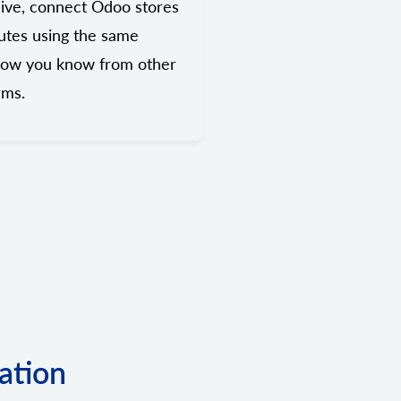
ive, connect Odoo stores
utes using the same
low you know from other
rms.
ation