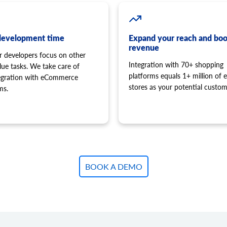
development time
Expand your reach and boo
revenue
r developers focus on other
Integration with 70+ shopping
lue tasks. We take care of
platforms equals 1+ million of e
tegration with eCommerce
stores as your potential custom
ms.
BOOK A DEMO