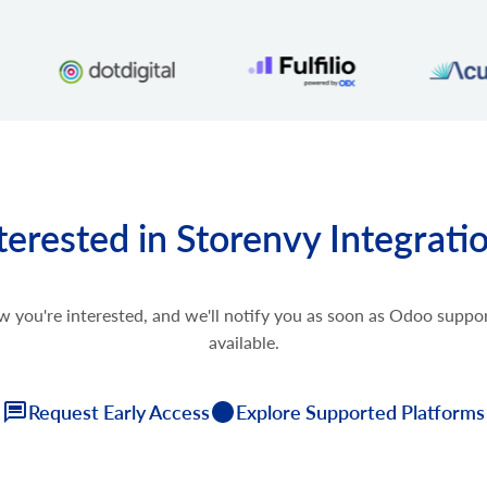
terested in Storenvy Integrati
w you're interested, and we'll notify you as soon as Odoo supp
available.
Request Early Access
Explore Supported Platforms