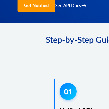
Get Notified
See API Docs
Step-by-Step Gui
01