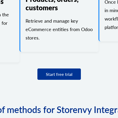
ss
Once l
customers
in min
a the
workf
Retrieve and manage key
 for
platfo
eCommerce entities from Odoo
stores.
Start free trial
 of methods for Storenvy Integr