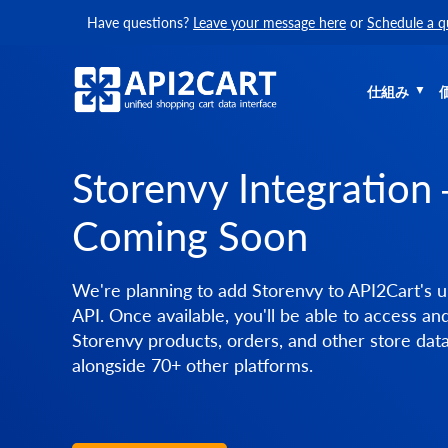
Have questions?
Leave your message here
or
Schedule a q
仕組み
Storenvy Integration
Coming Soon
We're planning to add Storenvy to API2Cart's u
API. Once available, you'll be able to access a
Storenvy products, orders, and other store dat
alongside 70+ other platforms.