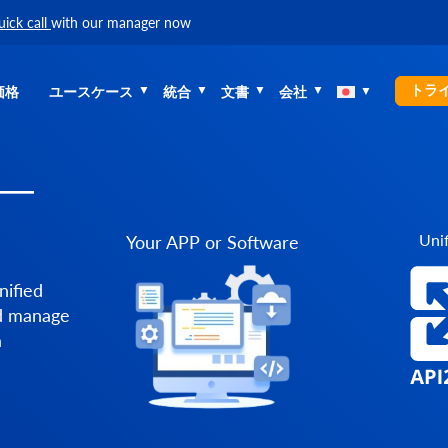
uick call
with our manager now
トラ
価格
ユースケース
統合
文書
会社
 —
Unif
Your APP or Software
nified
nd manage
a