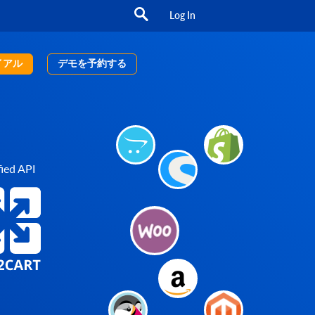
Log In
イアル
デモを予約する
ied API