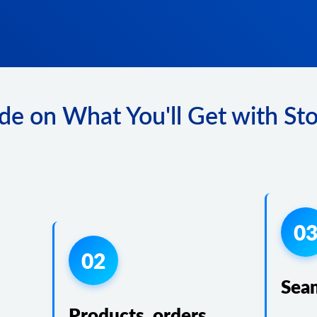
de on What You'll Get with Sto
0
02
Sea
Products, orders,