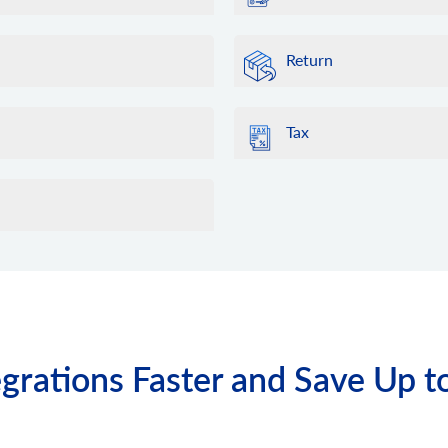
Return
Tax
grations Faster and Save Up t