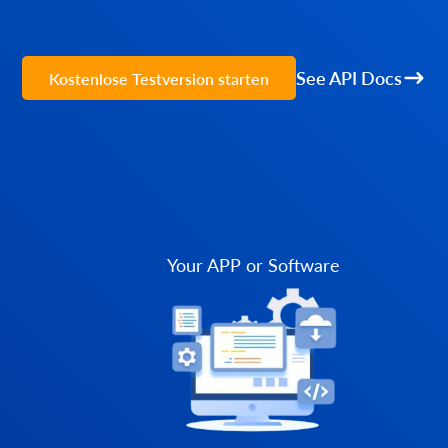
See API Docs
Kostenlose Testversion starten
Your APP or Software