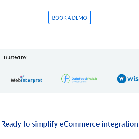
Variante löschen.
product.variant.delete.batch
BOOK A DEMO
Produktvarianten aus dem Shop entfernen.
product.variant.image.add
Bild zum Produkt hinzufügen
product.variant.image.delete
Bild vom Produkt löschen
product.variant.price.add
Trusted by
Preise zur Produktvariante hinzufügen.
product.variant.price.update
Einige Preise der Produktvariante aktualisieren.
product.variant.price.delete
Einige Preise der Produktvariante löschen.
Ready to simplify eCommerce integration