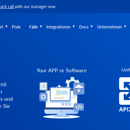
uick call
with our manager now
rt
Preis
Fälle
Integrationen
Docs
Unternehmen
Unif
Your APP or Software
mit
n
ns und
e Sie