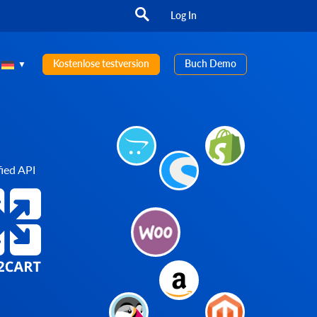
Log In
Kostenlose testversion
Buch Demo
ied API