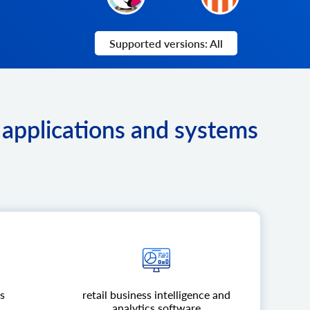
Supported versions: All
applications and systems
s
retail business intelligence and
analytics software