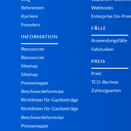
Produkte im Shop aktualisieren.
Referenzen
Webhooks
product.delete
Karriere
Enterprise On-Pre
Produkt löschen
Founders
product.delete.batch
FÄLLE
Produkt aus dem Shop entfernen.
INFORMATION
product.attribute.list
Anwendungsfälle
Liste der Attribute und Werte abrufen.
Ressourcen
Fallstudien
product.attribute.value.set
Ressourcen
Attributwert für das Produkt festlegen.
PREIS
Sitemap
product.attribute.value.unset
Preis
Sitemap
Attributwert für ein Produkt entfernen.
TCO-Rechner
product.brand.list
Pressemappe
Liste der Marken aus Ihrem Shop abrufen.
Zahlungsarten
Beschwerdeformular
product.child_item.info
Richtlinien für Gastbeiträge
Unterartikel für ein bestimmtes Produkt abrufen.
Richtlinien für Gastbeiträge
product.child_item.list
Liste der Unterartikel eines Produkts abrufen, z. B. 
Beschwerdeformular
Das Feld total_count in der Antwort gibt die Gesamtanz
Pressemappe
Filterkontext an.