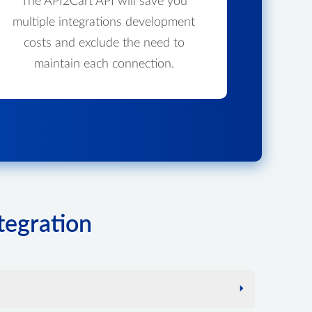
The API2Cart API will save you
multiple integrations development
costs and exclude the need to
maintain each connection.
tegration