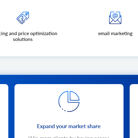
cing and price optimization
email marketing
solutions
Expand your market share