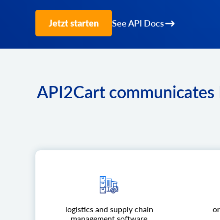
Jetzt starten
See API Docs
API2Cart communicates L
logistics and supply chain
or
management software