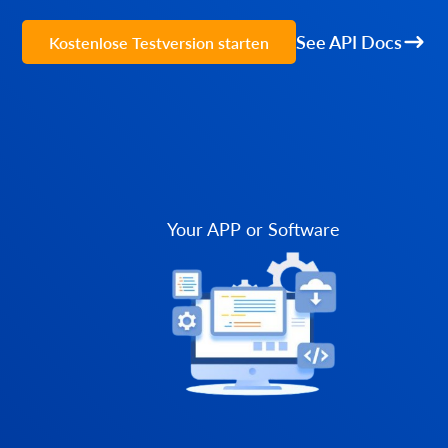
See API Docs
Kostenlose Testversion starten
Your APP or Software