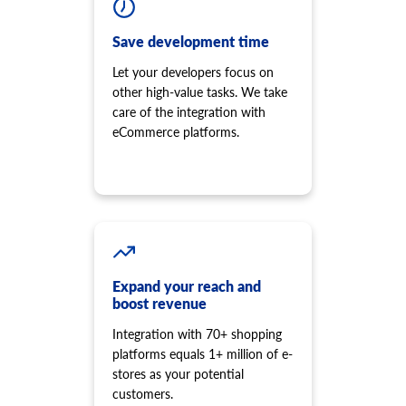
cart.shipping_zones.list
product.option.value.update
Liste der Versandzonen abrufen.
Produktoptionsartikel aus Option aktualisieren.
Save development time
product.option.value.delete
Produktoptionswert löschen.
Let your developers focus on
product.price.add
other high-value tasks. We take
Fügen Sie dem Produkt einige Preise hinzu.
care of the integration with
eCommerce platforms.
product.price.update
Aktualisieren Sie einige Preise des Produkts.
product.price.delete
Löschen Sie einige Preise des Produkts
product.review.list
Bewertungen eines bestimmten Produkts abrufen.
product.store.assign
Produkt dem Shop zuweisen.
Expand your reach and
boost revenue
product.tax.add
Steuerklasse und Steuersatz zum Shop hinzufügen und
Integration with 70+ shopping
einem Produkt zuweisen.
platforms equals 1+ million of e-
product.variant.info
stores as your potential
Varianteninformationen abrufen. Diese Methode ist veraltet
customers.
und wird nicht mehr weiterentwickelt. Bitte verwenden Sie