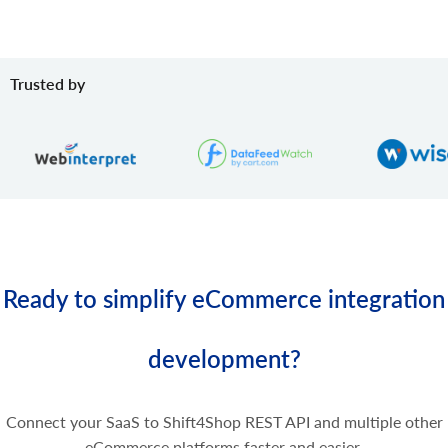
product.variant.image.add
Bild zum Produkt hinzufügen
product.variant.image.delete
Trusted by
Bild vom Produkt löschen
product.variant.price.add
Preise zur Produktvariante hinzufügen.
product.variant.price.update
Einige Preise der Produktvariante aktualisieren.
product.variant.price.delete
Einige Preise der Produktvariante löschen.
Ready to simplify eCommerce integration
development?
Connect your SaaS to Shift4Shop REST API and multiple other
eCommerce platforms faster and easier.