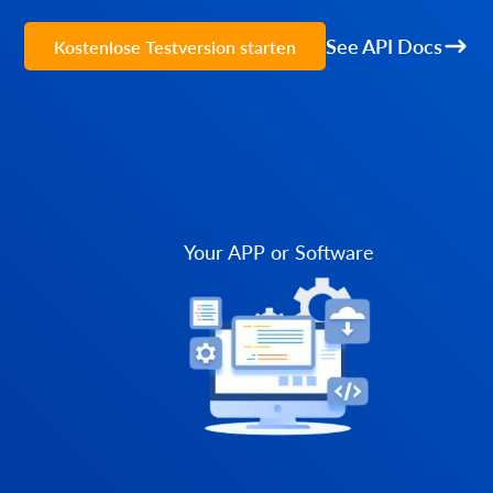
See API Docs
Kostenlose Testversion starten
Your APP or Software