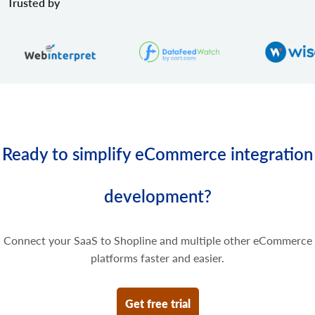
Trusted by
product.variant.image.delete
Bild vom Produkt löschen
product.variant.price.add
Preise zur Produktvariante hinzufügen.
product.variant.price.update
Einige Preise der Produktvariante aktualisieren.
product.variant.price.delete
Einige Preise der Produktvariante löschen.
Ready to simplify eCommerce integration
development?
Connect your SaaS to Shopline and multiple other eCommerce
platforms faster and easier.
Get free trial