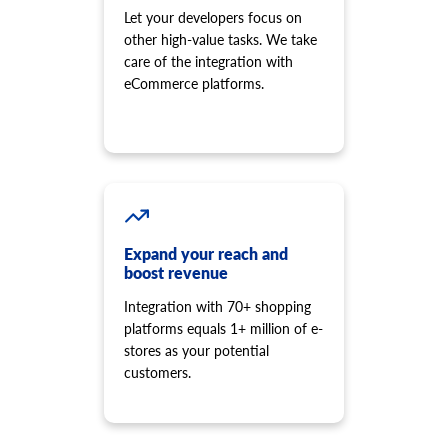
Produktoptionswert löschen.
Let your developers focus on
product.price.add
other high-value tasks. We take
Fügen Sie dem Produkt einige Preise hinzu.
care of the integration with
eCommerce platforms.
product.price.update
Aktualisieren Sie einige Preise des Produkts.
product.price.delete
Löschen Sie einige Preise des Produkts
product.review.list
Bewertungen eines bestimmten Produkts abrufen.
product.store.assign
Expand your reach and
Produkt dem Shop zuweisen.
boost revenue
product.tax.add
Steuerklasse und Steuersatz zum Shop hinzufügen und
Integration with 70+ shopping
einem Produkt zuweisen.
platforms equals 1+ million of e-
product.variant.info
stores as your potential
Varianteninformationen abrufen. Diese Methode ist veraltet
customers.
und wird nicht mehr weiterentwickelt. Bitte verwenden Sie
stattdessen 'product.child_item.info'.
product.variant.count