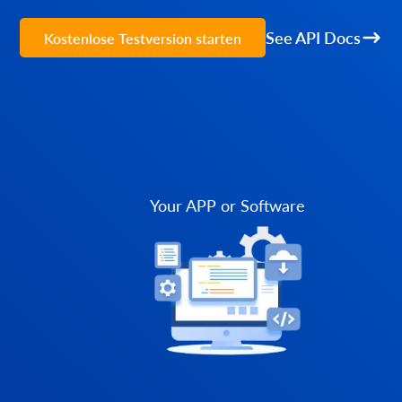
See API Docs
Kostenlose Testversion starten
Your APP or Software