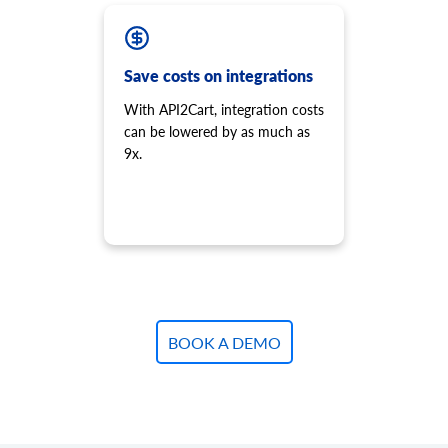
Anzahl der Varianten abrufen.
product.variant.list
Liste der Varianten abrufen. Diese Methode ist veraltet und
wird nicht mehr weiterentwickelt. Bitte verwenden Sie
Save costs on integrations
stattdessen 'product.child_item.list'.
With API2Cart, integration costs
product.variant.add
can be lowered by as much as
Variante zu Produkt hinzufügen.
9x.
product.variant.add.batch
Neue Produktvarianten zum Shop hinzufügen.
product.variant.update
Variante aktualisieren.
product.variant.update.batch
Produktvarianten im Shop aktualisieren.
product.variant.delete
Variante löschen.
BOOK A DEMO
product.variant.delete.batch
Produktvarianten aus dem Shop entfernen.
product.variant.image.add
Bild zum Produkt hinzufügen