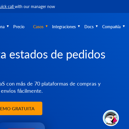
uick call
with our manager now
ona
Precio
Casos
Integraciones
Docs
Compañía
za estados de pedidos
aaS con más de 70 plataformas de compras y
 envíos fácilmente.
DEMO GRATUITA