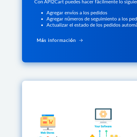
Con API2Cart puedes hacer fácilmente lo siguie
Agregar envíos a los pedidos
Agregar números de seguimiento a los ped
Actualizar el estado de los pedidos auto
Más información