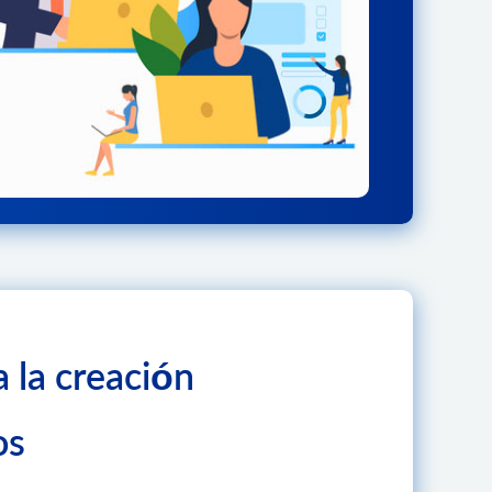
a la creación
os