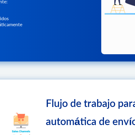
nte:
idos
máticamente
Flujo de trabajo par
automática de enví