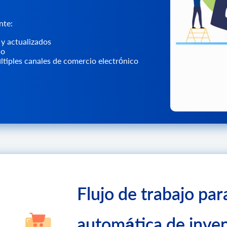
nte:
 y actualizados
io
últiples canales de comercio electrónico
Flujo de trabajo par
automática de inven