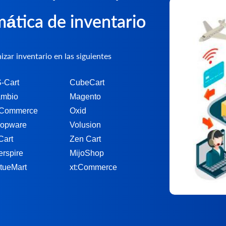
mática de inventario
zar inventario en las siguientes
-Cart
CubeCart
mbio
Magento
Commerce
Oxid
opware
Volusion
Cart
Zen Cart
erspire
MijoShop
rtueMart
xt:Commerce