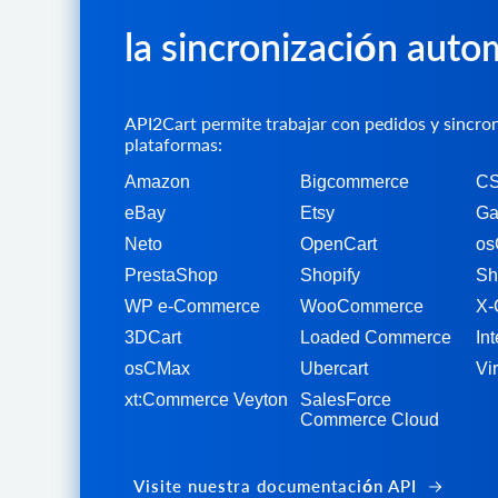
la sincronización auto
API2Cart permite trabajar con pedidos y sincroni
plataformas:
Amazon
Bigcommerce
CS
eBay
Etsy
Ga
Neto
OpenCart
os
PrestaShop
Shopify
Sh
WP e-Commerce
WooCommerce
X-
3DCart
Loaded Commerce
Int
osCMax
Ubercart
Vi
xt:Commerce Veyton
SalesForce
Commerce Cloud
Visite nuestra documentación API