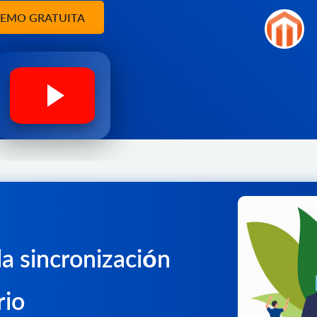
DEMO GRATUITA
a sincronización
rio