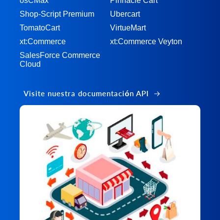
osCMax
Pinnacle Cart
Shop-Script Premium
Ubercart
TomatoCart
VirtueMart
xt:Commerce
xt:Commerce Veyton
SalesForce Commerce
Cloud
Visite nuestra documentación API