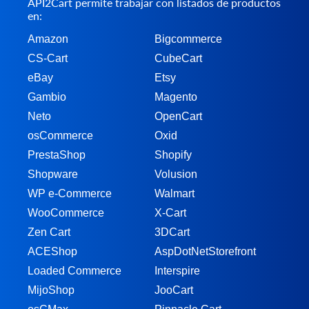
API2Cart permite trabajar con listados de productos
en:
Amazon
Bigcommerce
CS-Cart
CubeCart
eBay
Etsy
Gambio
Magento
Neto
OpenCart
osCommerce
Oxid
PrestaShop
Shopify
Shopware
Volusion
WP e-Commerce
Walmart
WooCommerce
X-Cart
Zen Cart
3DCart
ACEShop
AspDotNetStorefront
Loaded Commerce
Interspire
MijoShop
JooCart