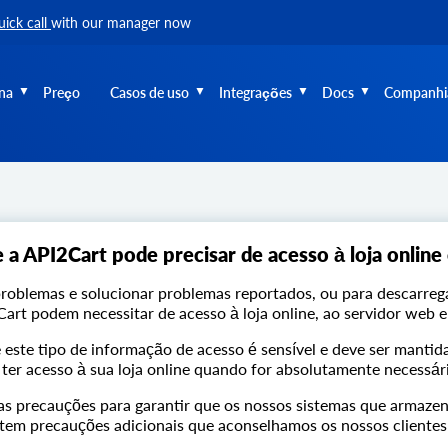
uick call
with our manager now
na
Preço
Casos de uso
Integrações
Docs
Companhi
 a API2Cart pode precisar de acesso à loja online
problemas e solucionar problemas reportados, ou para descarregar
art podem necessitar de acesso à loja online, ao servidor web e
ste tipo de informação de acesso é sensível e deve ser mantida
ter acesso à sua loja online quando for absolutamente necessár
s precauções para garantir que os nossos sistemas que armaze
stem precauções adicionais que aconselhamos os nossos clientes