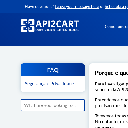
Have questions?
Leave your message here
or
Schedule a q
Como funcio
FAQ
Porque é que
Segurança e Privacidade
Para investigar 
suporte da API2C
Entendemos que e
precisaremos de 
Tomamos todas a
No entanto, exi
de acesso.