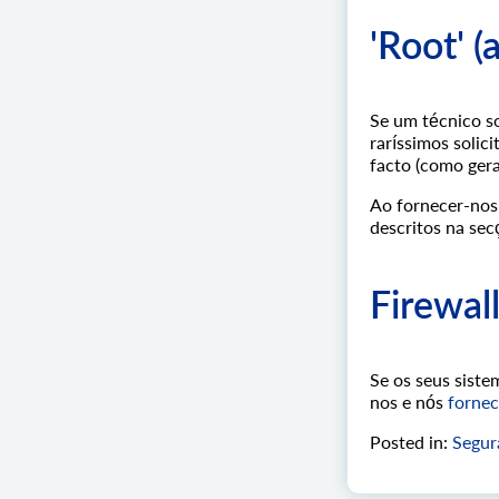
'Root' 
Se um técnico so
raríssimos solic
facto (como gera
Ao fornecer-nos 
descritos na se
Firewal
Se os seus siste
nos e nós
fornec
Posted in:
Segur