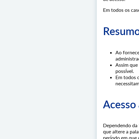
Em todos os caso
Resumo
Ao fornece
administra
Assim que 
possível.
Em todos o
necessitam
Acesso 
Dependendo da t
que altere a pal
período em que o